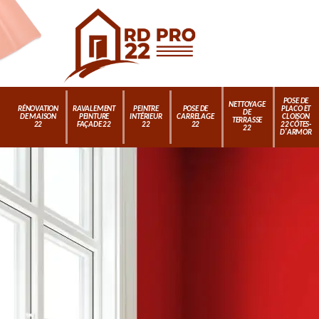
POSE DE
NETTOYAGE
RÉNOVATION
RAVALEMENT
PEINTRE
POSE DE
PLACO ET
DE
DE MAISON
PEINTURE
INTÉRIEUR
CARRELAGE
CLOISON
TERRASSE
22
FAÇADE 22
22
22
22 CÔTES-
22
D'ARMOR