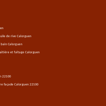
uen
ile de rive Calorguen
e bain Calorguen
îtière et faîtage Calorguen
en 22100
ure façade Calorguen 22100