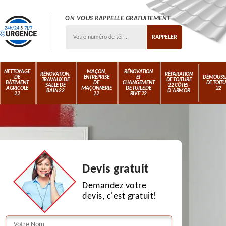
ON VOUS RAPPELLE GRATUITEMENT
NETTOYAGE
MAÇON,
RÉNOVATION
RÉNOVATION,
RÉPARATION
DE
ENTREPRISE
ET
DÉMOUSS
TRAVAUX DE
DE TOITURE
BÂTIMENT
DE
CHANGEMENT
DE TOIT
SALLE DE
22 CÔTES-
AGRICOLE
MAÇONNERIE
DE TUILE DE
22
BAIN 22
D'ARMOR
22
22
RIVE 22
Devis gratuit
Demandez votre
devis, c'est gratuit!