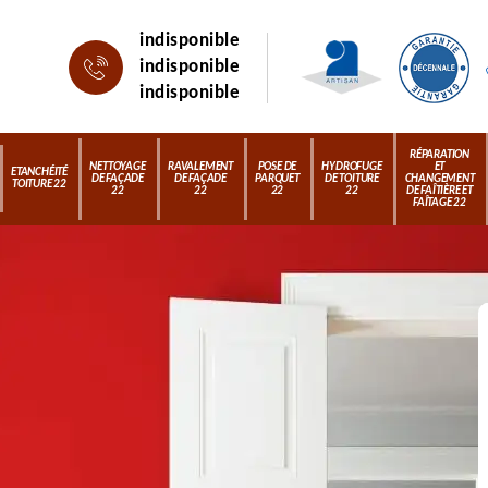
indisponible
indisponible
indisponible
RÉPARATION
NETTOYAGE
RAVALEMENT
POSE DE
HYDROFUGE
ET
ETANCHÉITÉ
DE FAÇADE
DE FAÇADE
PARQUET
DE TOITURE
CHANGEMENT
TOITURE 22
22
22
22
22
DE FAÎTIÈRE ET
FAÎTAGE 22