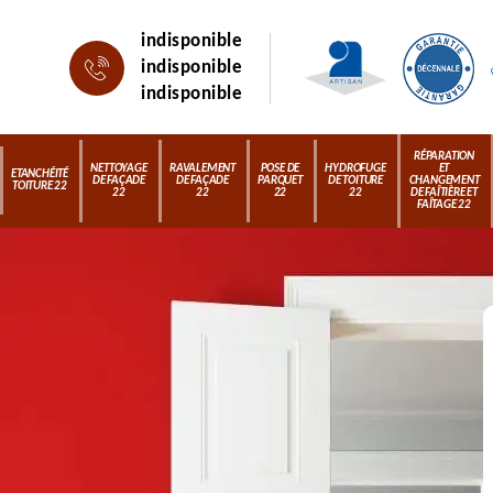
indisponible
indisponible
indisponible
RÉPARATION
NETTOYAGE
RAVALEMENT
POSE DE
HYDROFUGE
ET
ETANCHÉITÉ
DE FAÇADE
DE FAÇADE
PARQUET
DE TOITURE
CHANGEMENT
TOITURE 22
22
22
22
22
DE FAÎTIÈRE ET
FAÎTAGE 22