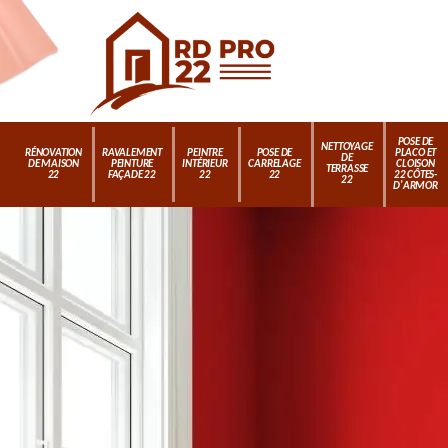
POSE DE
NETTOYAGE
RÉNOVATION
RAVALEMENT
PEINTRE
POSE DE
PLACO ET
DE
DE MAISON
PEINTURE
INTÉRIEUR
CARRELAGE
CLOISON
TERRASSE
22
FAÇADE 22
22
22
22 CÔTES-
22
D'ARMOR