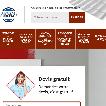
ON VOUS RAPPELLE GRATUITEMENT
NETTOYAGE
MAÇON,
RÉNOVATION
RÉNOVATION,
RÉPARATION
DE
ENTREPRISE
ET
DÉMOUSS
TRAVAUX DE
DE TOITURE
BÂTIMENT
DE
CHANGEMENT
DE TOIT
SALLE DE
22 CÔTES-
AGRICOLE
MAÇONNERIE
DE TUILE DE
22
BAIN 22
D'ARMOR
22
22
RIVE 22
Devis gratuit
Demandez votre
devis, c'est gratuit!