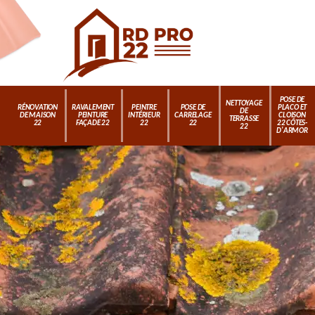
POSE DE
NETTOYAGE
RÉNOVATION
RAVALEMENT
PEINTRE
POSE DE
PLACO ET
DE
DE MAISON
PEINTURE
INTÉRIEUR
CARRELAGE
CLOISON
TERRASSE
22
FAÇADE 22
22
22
22 CÔTES-
22
D'ARMOR