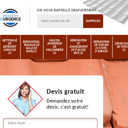
ON VOUS RAPPELLE GRATUITEMENT
NETTOYAGE
MAÇON,
RÉNOVATION
RÉNOVATION,
RÉPARATION
DE
ENTREPRISE
ET
DÉMOUSS
TRAVAUX DE
DE TOITURE
BÂTIMENT
DE
CHANGEMENT
DE TOIT
SALLE DE
22 CÔTES-
AGRICOLE
MAÇONNERIE
DE TUILE DE
22
BAIN 22
D'ARMOR
22
22
RIVE 22
Devis gratuit
Demandez votre
devis, c'est gratuit!