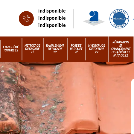
indisponible
indisponible
indisponible
RÉPARATION
NETTOYAGE
RAVALEMENT
POSE DE
HYDROFUGE
ET
ETANCHÉITÉ
DE FAÇADE
DE FAÇADE
PARQUET
DE TOITURE
CHANGEMENT
TOITURE 22
22
22
22
22
DE FAÎTIÈRE ET
FAÎTAGE 22