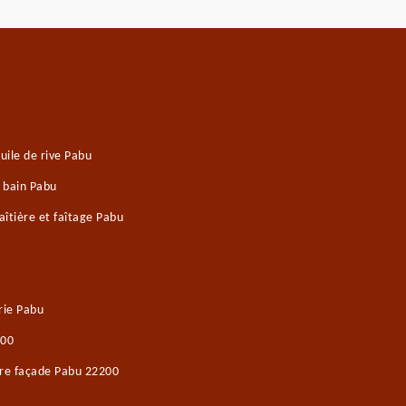
ile de rive Pabu
e bain Pabu
îtière et faîtage Pabu
rie Pabu
200
ure façade Pabu 22200