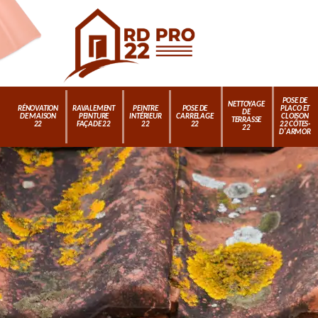
POSE DE
NETTOYAGE
RÉNOVATION
RAVALEMENT
PEINTRE
POSE DE
PLACO ET
DE
DE MAISON
PEINTURE
INTÉRIEUR
CARRELAGE
CLOISON
TERRASSE
22
FAÇADE 22
22
22
22 CÔTES-
22
D'ARMOR