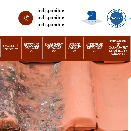
indisponible
indisponible
indisponible
RÉPARATION
NETTOYAGE
RAVALEMENT
POSE DE
HYDROFUGE
ET
ETANCHÉITÉ
DE FAÇADE
DE FAÇADE
PARQUET
DE TOITURE
CHANGEMENT
TOITURE 22
22
22
22
22
DE FAÎTIÈRE ET
FAÎTAGE 22