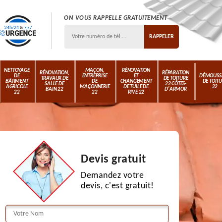
ON VOUS RAPPELLE GRATUITEMENT
NETTOYAGE
MAÇON,
RÉNOVATION
RÉNOVATION,
RÉPARATION
DE
ENTREPRISE
ET
DÉMOUSS
TRAVAUX DE
DE TOITURE
BÂTIMENT
DE
CHANGEMENT
DE TOIT
SALLE DE
22 CÔTES-
AGRICOLE
MAÇONNERIE
DE TUILE DE
22
BAIN 22
D'ARMOR
22
22
RIVE 22
Devis gratuit
Demandez votre
devis, c'est gratuit!