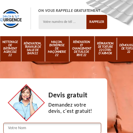
ON VOUS RAPPELLE GRATUITEMENT
NETTOYAGE
MAÇON,
RÉNOVATION
RÉNOVATION,
RÉPARATION
DE
ENTREPRISE
ET
DÉMOUSS
TRAVAUX DE
DE TOITURE
BÂTIMENT
DE
CHANGEMENT
DE TOIT
SALLE DE
22 CÔTES-
AGRICOLE
MAÇONNERIE
DE TUILE DE
22
BAIN 22
D'ARMOR
22
22
RIVE 22
Devis gratuit
Demandez votre
devis, c'est gratuit!