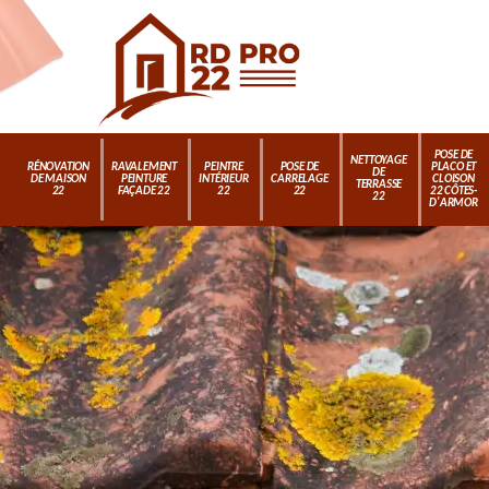
POSE DE
NETTOYAGE
RÉNOVATION
RAVALEMENT
PEINTRE
POSE DE
PLACO ET
DE
DE MAISON
PEINTURE
INTÉRIEUR
CARRELAGE
CLOISON
TERRASSE
22
FAÇADE 22
22
22
22 CÔTES-
22
D'ARMOR