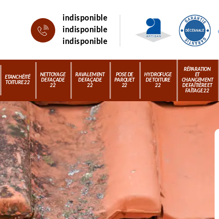
indisponible
indisponible
indisponible
RÉPARATION
NETTOYAGE
RAVALEMENT
POSE DE
HYDROFUGE
ET
ETANCHÉITÉ
DE FAÇADE
DE FAÇADE
PARQUET
DE TOITURE
CHANGEMENT
TOITURE 22
22
22
22
22
DE FAÎTIÈRE ET
FAÎTAGE 22