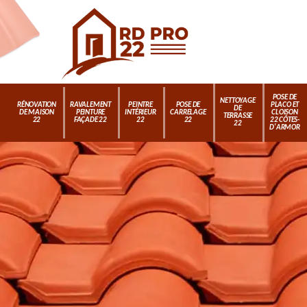
POSE DE
NETTOYAGE
RÉNOVATION
RAVALEMENT
PEINTRE
POSE DE
PLACO ET
DE
DE MAISON
PEINTURE
INTÉRIEUR
CARRELAGE
CLOISON
TERRASSE
22
FAÇADE 22
22
22
22 CÔTES-
22
D'ARMOR