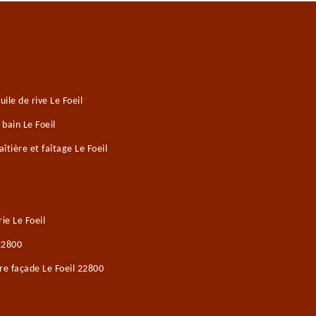
le de rive Le Foeil
 bain Le Foeil
tière et faîtage Le Foeil
e Le Foeil
 22800
re façade Le Foeil 22800