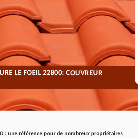
URE LE FOEIL 22800: COUVREUR
O : une référence pour de nombreux propriétaires