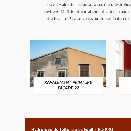
Le savoir-faire dont dispose la société d’hydrofug
environs. Maîtrisant parfaitement la technique d’i
cette localité. Si vous voulez optimiser la durée 
RAVALEMENT PEINTURE
ON 22
FAÇADE 22
Hydrofuge de toiture à Le Foeil – RD PRO