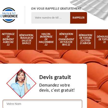
ON VOUS RAPPELLE GRATUITEMENT
NETTOYAGE
MAÇON,
RÉNOVATION
RÉNOVATION,
RÉPARATION
DE
ENTREPRISE
ET
DÉMOUSS
TRAVAUX DE
DE TOITURE
BÂTIMENT
DE
CHANGEMENT
DE TOIT
SALLE DE
22 CÔTES-
AGRICOLE
MAÇONNERIE
DE TUILE DE
22
BAIN 22
D'ARMOR
22
22
RIVE 22
Devis gratuit
Demandez votre
devis, c'est gratuit!