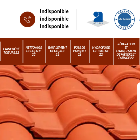
indisponible
indisponible
indisponible
RÉPARATION
NETTOYAGE
RAVALEMENT
POSE DE
HYDROFUGE
ET
ETANCHÉITÉ
DE FAÇADE
DE FAÇADE
PARQUET
DE TOITURE
CHANGEMENT
TOITURE 22
22
22
22
22
DE FAÎTIÈRE ET
FAÎTAGE 22