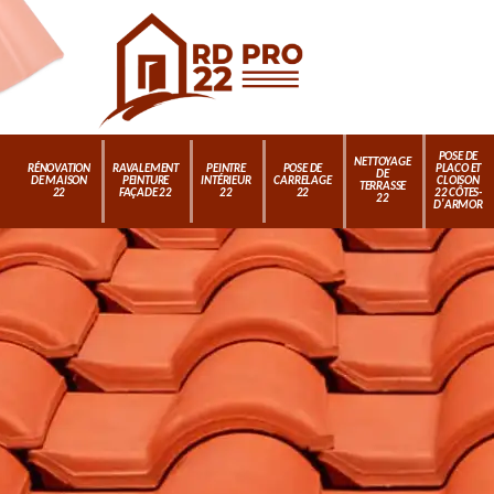
POSE DE
NETTOYAGE
RÉNOVATION
RAVALEMENT
PEINTRE
POSE DE
PLACO ET
DE
DE MAISON
PEINTURE
INTÉRIEUR
CARRELAGE
CLOISON
TERRASSE
22
FAÇADE 22
22
22
22 CÔTES-
22
D'ARMOR