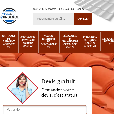
ON VOUS RAPPELLE GRATUITEMENT
NETTOYAGE
MAÇON,
RÉNOVATION
RÉNOVATION,
RÉPARATION
DE
ENTREPRISE
ET
DÉMOUSS
TRAVAUX DE
DE TOITURE
BÂTIMENT
DE
CHANGEMENT
DE TOIT
SALLE DE
22 CÔTES-
AGRICOLE
MAÇONNERIE
DE TUILE DE
22
BAIN 22
D'ARMOR
22
22
RIVE 22
Devis gratuit
Demandez votre
devis, c'est gratuit!