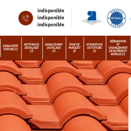
indisponible
indisponible
indisponible
RÉPARATION
NETTOYAGE
RAVALEMENT
POSE DE
HYDROFUGE
ET
ETANCHÉITÉ
DE FAÇADE
DE FAÇADE
PARQUET
DE TOITURE
CHANGEMENT
TOITURE 22
22
22
22
22
DE FAÎTIÈRE ET
FAÎTAGE 22