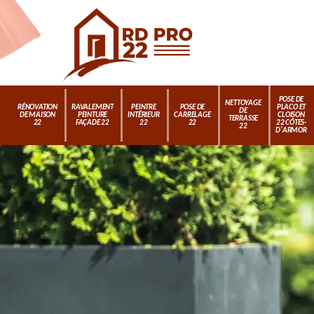
POSE DE
NETTOYAGE
RÉNOVATION
RAVALEMENT
PEINTRE
POSE DE
PLACO ET
DE
DE MAISON
PEINTURE
INTÉRIEUR
CARRELAGE
CLOISON
TERRASSE
22
FAÇADE 22
22
22
22 CÔTES-
22
D'ARMOR