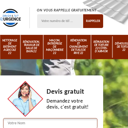
ON VOUS RAPPELLE GRATUITEMENT
NETTOYAGE
MAÇON,
RÉNOVATION
RÉNOVATION,
RÉPARATION
DE
ENTREPRISE
ET
DÉMOUSS
TRAVAUX DE
DE TOITURE
BÂTIMENT
DE
CHANGEMENT
DE TOIT
SALLE DE
22 CÔTES-
AGRICOLE
MAÇONNERIE
DE TUILE DE
22
BAIN 22
D'ARMOR
22
22
RIVE 22
Devis gratuit
Demandez votre
devis, c'est gratuit!