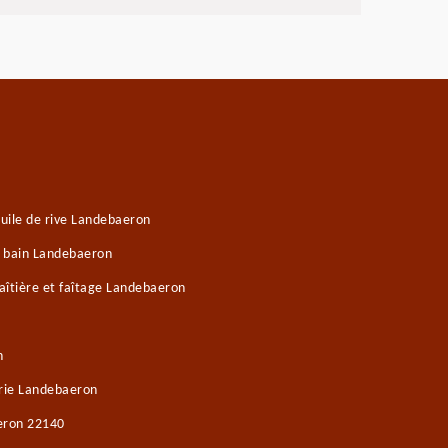
uile de rive Landebaeron
e bain Landebaeron
îtière et faîtage Landebaeron
n
rie Landebaeron
eron 22140