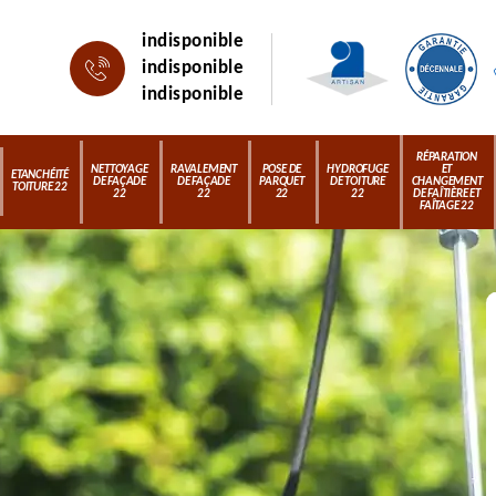
indisponible
indisponible
indisponible
RÉPARATION
NETTOYAGE
RAVALEMENT
POSE DE
HYDROFUGE
ET
ETANCHÉITÉ
DE FAÇADE
DE FAÇADE
PARQUET
DE TOITURE
CHANGEMENT
TOITURE 22
22
22
22
22
DE FAÎTIÈRE ET
FAÎTAGE 22