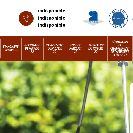
indisponible
indisponible
indisponible
RÉPARATION
NETTOYAGE
RAVALEMENT
POSE DE
HYDROFUGE
ET
ETANCHÉITÉ
DE FAÇADE
DE FAÇADE
PARQUET
DE TOITURE
CHANGEMENT
TOITURE 22
22
22
22
22
DE FAÎTIÈRE ET
FAÎTAGE 22