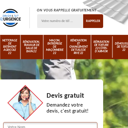
ON VOUS RAPPELLE GRATUITEMENT
NETTOYAGE
MAÇON,
RÉNOVATION
RÉNOVATION,
RÉPARATION
DE
ENTREPRISE
ET
DÉMOUSS
TRAVAUX DE
DE TOITURE
BÂTIMENT
DE
CHANGEMENT
DE TOIT
SALLE DE
22 CÔTES-
AGRICOLE
MAÇONNERIE
DE TUILE DE
22
BAIN 22
D'ARMOR
22
22
RIVE 22
Devis gratuit
Demandez votre
devis, c'est gratuit!