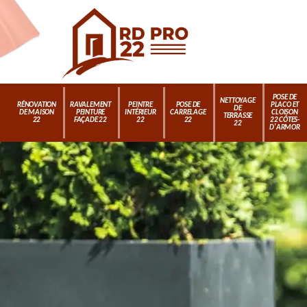
POSE DE
NETTOYAGE
RÉNOVATION
RAVALEMENT
PEINTRE
POSE DE
PLACO ET
DE
DE MAISON
PEINTURE
INTÉRIEUR
CARRELAGE
CLOISON
TERRASSE
22
FAÇADE 22
22
22
22 CÔTES-
22
D'ARMOR