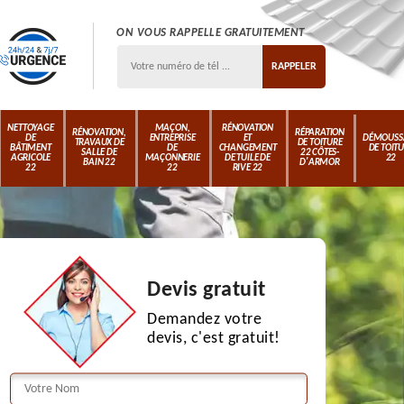
ON VOUS RAPPELLE GRATUITEMENT
NETTOYAGE
MAÇON,
RÉNOVATION
RÉNOVATION,
RÉPARATION
DE
ENTREPRISE
ET
DÉMOUSS
TRAVAUX DE
DE TOITURE
BÂTIMENT
DE
CHANGEMENT
DE TOIT
SALLE DE
22 CÔTES-
AGRICOLE
MAÇONNERIE
DE TUILE DE
22
BAIN 22
D'ARMOR
22
22
RIVE 22
Devis gratuit
Demandez votre
devis, c'est gratuit!