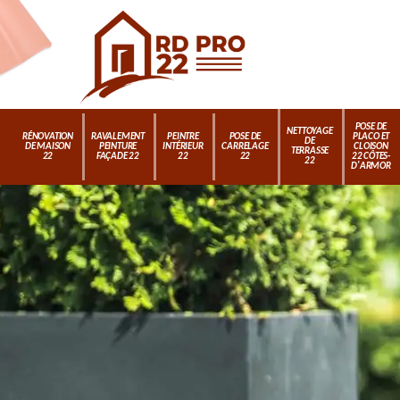
POSE DE
NETTOYAGE
RÉNOVATION
RAVALEMENT
PEINTRE
POSE DE
PLACO ET
DE
DE MAISON
PEINTURE
INTÉRIEUR
CARRELAGE
CLOISON
TERRASSE
22
FAÇADE 22
22
22
22 CÔTES-
22
D'ARMOR