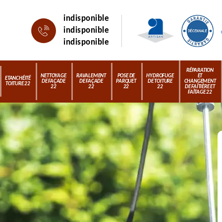
indisponible
indisponible
indisponible
RÉPARATION
NETTOYAGE
RAVALEMENT
POSE DE
HYDROFUGE
ET
ETANCHÉITÉ
DE FAÇADE
DE FAÇADE
PARQUET
DE TOITURE
CHANGEMENT
TOITURE 22
22
22
22
22
DE FAÎTIÈRE ET
FAÎTAGE 22