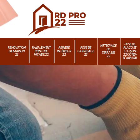
POSE DE
NETTOYAGE
RÉNOVATION
RAVALEMENT
PEINTRE
POSE DE
PLACO ET
DE
DE MAISON
PEINTURE
INTÉRIEUR
CARRELAGE
CLOISON
TERRASSE
22
FAÇADE 22
22
22
22 CÔTES-
22
D'ARMOR