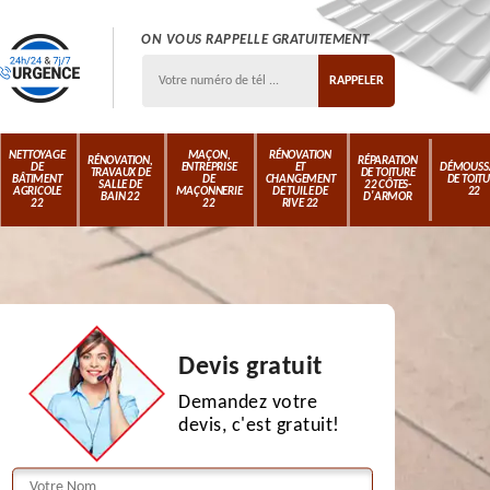
ON VOUS RAPPELLE GRATUITEMENT
NETTOYAGE
MAÇON,
RÉNOVATION
RÉNOVATION,
RÉPARATION
DE
ENTREPRISE
ET
DÉMOUSS
TRAVAUX DE
DE TOITURE
BÂTIMENT
DE
CHANGEMENT
DE TOIT
SALLE DE
22 CÔTES-
AGRICOLE
MAÇONNERIE
DE TUILE DE
22
BAIN 22
D'ARMOR
22
22
RIVE 22
Devis gratuit
Demandez votre
devis, c'est gratuit!