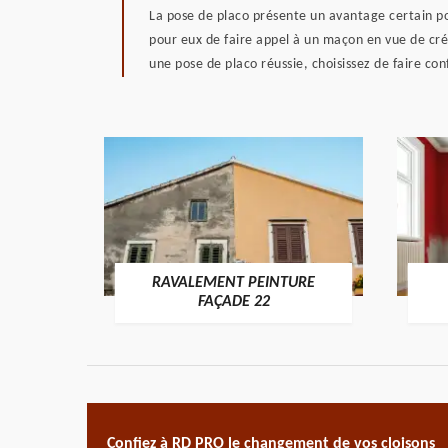
La pose de placo présente un avantage certain pou
pour eux de faire appel à un maçon en vue de crée
une pose de placo réussie, choisissez de faire co
RAVALEMENT PEINTURE
ON 22
FAÇADE 22
Confiez à RD PRO le changement de vos cloisons