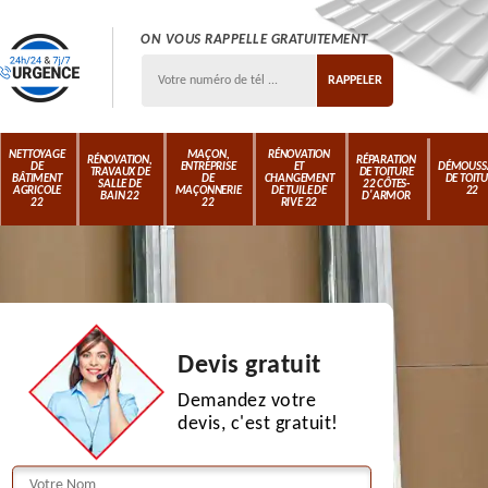
ON VOUS RAPPELLE GRATUITEMENT
NETTOYAGE
MAÇON,
RÉNOVATION
RÉNOVATION,
RÉPARATION
DE
ENTREPRISE
ET
DÉMOUSS
TRAVAUX DE
DE TOITURE
BÂTIMENT
DE
CHANGEMENT
DE TOIT
SALLE DE
22 CÔTES-
AGRICOLE
MAÇONNERIE
DE TUILE DE
22
BAIN 22
D'ARMOR
22
22
RIVE 22
Devis gratuit
Demandez votre
devis, c'est gratuit!