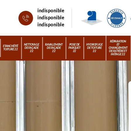
indisponible
indisponible
indisponible
RÉPARATION
NETTOYAGE
RAVALEMENT
POSE DE
HYDROFUGE
ET
ETANCHÉITÉ
DE FAÇADE
DE FAÇADE
PARQUET
DE TOITURE
CHANGEMENT
TOITURE 22
22
22
22
22
DE FAÎTIÈRE ET
FAÎTAGE 22