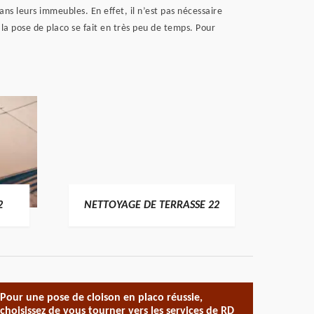
ns leurs immeubles. En effet, il n’est pas nécessaire
la pose de placo se fait en très peu de temps. Pour
POSE 
2
NETTOYAGE DE TERRASSE 22
Pour une pose de cloison en placo réussie,
choisissez de vous tourner vers les services de RD