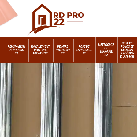
POSE DE
NETTOYAGE
RÉNOVATION
RAVALEMENT
PEINTRE
POSE DE
PLACO ET
DE
DE MAISON
PEINTURE
INTÉRIEUR
CARRELAGE
CLOISON
TERRASSE
22
FAÇADE 22
22
22
22 CÔTES-
22
D'ARMOR