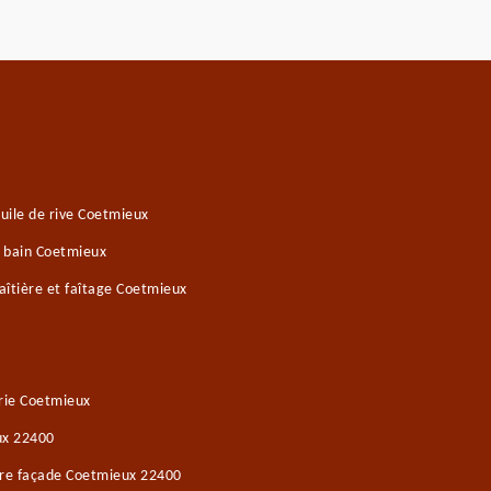
uile de rive Coetmieux
e bain Coetmieux
îtière et faîtage Coetmieux
rie Coetmieux
ux 22400
ure façade Coetmieux 22400