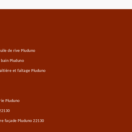
ile de rive Pluduno
e bain Pluduno
îtière et faîtage Pluduno
rie Pluduno
 22130
ure façade Pluduno 22130