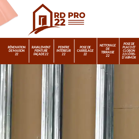
POSE DE
NETTOYAGE
RÉNOVATION
RAVALEMENT
PEINTRE
POSE DE
PLACO ET
DE
DE MAISON
PEINTURE
INTÉRIEUR
CARRELAGE
CLOISON
TERRASSE
22
FAÇADE 22
22
22
22 CÔTES-
22
D'ARMOR