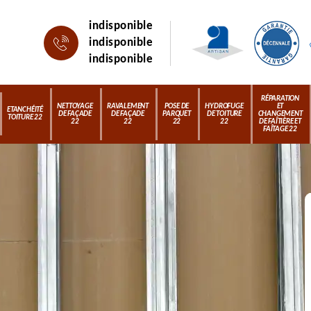
indisponible
indisponible
indisponible
RÉPARATION
NETTOYAGE
RAVALEMENT
POSE DE
HYDROFUGE
ET
ETANCHÉITÉ
DE FAÇADE
DE FAÇADE
PARQUET
DE TOITURE
CHANGEMENT
TOITURE 22
22
22
22
22
DE FAÎTIÈRE ET
FAÎTAGE 22