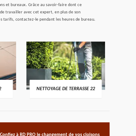
sons et bureaux. Grâce au savoir-faire dont ce
e travailler avec cet expert, en plus de son
ses tarifs, contactez-le pendant les heures de bureau.
POSE 
2
NETTOYAGE DE TERRASSE 22
Confiez à RD PRO le changement de vos cloisons