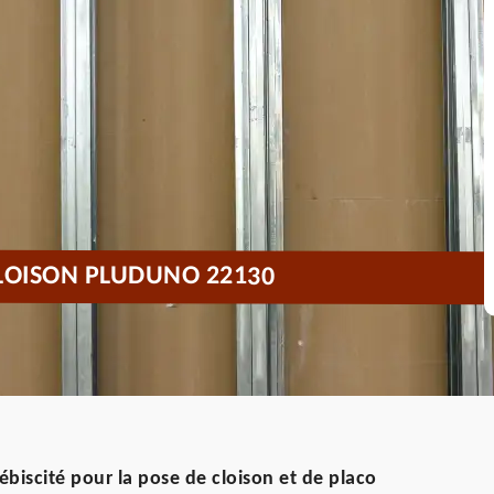
CLOISON PLUDUNO 22130
ébiscité pour la pose de cloison et de placo