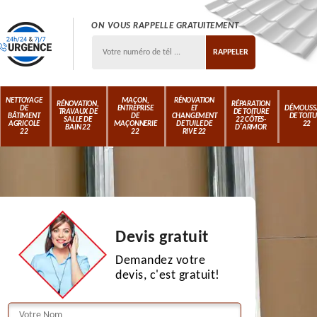
ON VOUS RAPPELLE GRATUITEMENT
NETTOYAGE
MAÇON,
RÉNOVATION
RÉNOVATION,
RÉPARATION
DE
ENTREPRISE
ET
DÉMOUSS
TRAVAUX DE
DE TOITURE
BÂTIMENT
DE
CHANGEMENT
DE TOIT
SALLE DE
22 CÔTES-
AGRICOLE
MAÇONNERIE
DE TUILE DE
22
BAIN 22
D'ARMOR
22
22
RIVE 22
Devis gratuit
Demandez votre
devis, c'est gratuit!