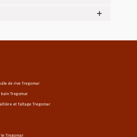
uile de rive Tregomar
e bain Tregomar
îtière et faîtage Tregomar
rie Tregomar