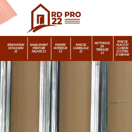
POSE DE
NETTOYAGE
RÉNOVATION
RAVALEMENT
PEINTRE
POSE DE
PLACO ET
DE
DE MAISON
PEINTURE
INTÉRIEUR
CARRELAGE
CLOISON
TERRASSE
22
FAÇADE 22
22
22
22 CÔTES-
22
D'ARMOR