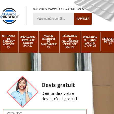
ON VOUS RAPPELLE GRATUITEMENT
NETTOYAGE
MAÇON,
RÉNOVATION
RÉNOVATION,
RÉPARATION
DE
ENTREPRISE
ET
DÉMOUSS
TRAVAUX DE
DE TOITURE
BÂTIMENT
DE
CHANGEMENT
DE TOIT
SALLE DE
22 CÔTES-
AGRICOLE
MAÇONNERIE
DE TUILE DE
22
BAIN 22
D'ARMOR
22
22
RIVE 22
Devis gratuit
Demandez votre
devis, c'est gratuit!