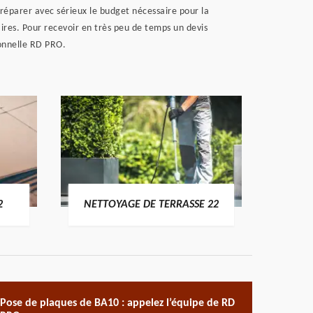
réparer avec sérieux le budget nécessaire pour la
ires. Pour recevoir en très peu de temps un devis
ionnelle RD PRO.
POSE 
2
NETTOYAGE DE TERRASSE 22
Pose de plaques de BA10 : appelez l’équipe de RD