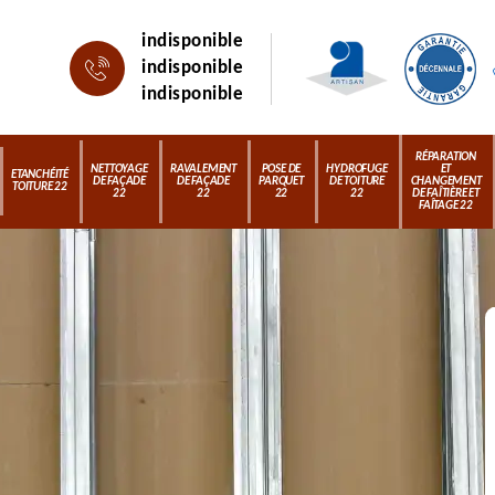
indisponible
indisponible
indisponible
RÉPARATION
NETTOYAGE
RAVALEMENT
POSE DE
HYDROFUGE
ET
ETANCHÉITÉ
DE FAÇADE
DE FAÇADE
PARQUET
DE TOITURE
CHANGEMENT
TOITURE 22
22
22
22
22
DE FAÎTIÈRE ET
FAÎTAGE 22