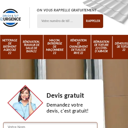
ON VOUS RAPPELLE GRATUITEMENT
NETTOYAGE
MAÇON,
RÉNOVATION
RÉNOVATION,
RÉPARATION
DE
ENTREPRISE
ET
DÉMOUSS
TRAVAUX DE
DE TOITURE
BÂTIMENT
DE
CHANGEMENT
DE TOIT
SALLE DE
22 CÔTES-
AGRICOLE
MAÇONNERIE
DE TUILE DE
22
BAIN 22
D'ARMOR
22
22
RIVE 22
Devis gratuit
Demandez votre
devis, c'est gratuit!