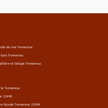
uile de rive Tremereuc
e bain Tremereuc
îtière et faîtage Tremereuc
rie Tremereuc
uc 22490
ure façade Tremereuc 22490