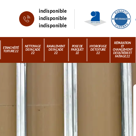
indisponible
indisponible
indisponible
RÉPARATION
NETTOYAGE
RAVALEMENT
POSE DE
HYDROFUGE
ET
ETANCHÉITÉ
DE FAÇADE
DE FAÇADE
PARQUET
DE TOITURE
CHANGEMENT
TOITURE 22
22
22
22
22
DE FAÎTIÈRE ET
FAÎTAGE 22