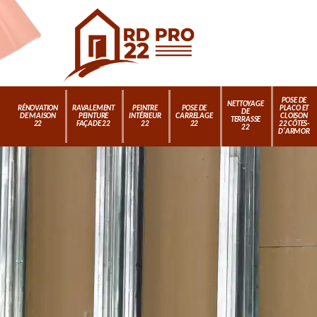
POSE DE
NETTOYAGE
RÉNOVATION
RAVALEMENT
PEINTRE
POSE DE
PLACO ET
DE
DE MAISON
PEINTURE
INTÉRIEUR
CARRELAGE
CLOISON
TERRASSE
22
FAÇADE 22
22
22
22 CÔTES-
22
D'ARMOR