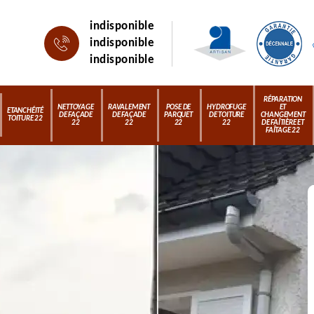
indisponible
indisponible
indisponible
RÉPARATION
NETTOYAGE
RAVALEMENT
POSE DE
HYDROFUGE
ET
ETANCHÉITÉ
DE FAÇADE
DE FAÇADE
PARQUET
DE TOITURE
CHANGEMENT
TOITURE 22
22
22
22
22
DE FAÎTIÈRE ET
FAÎTAGE 22