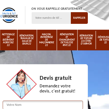
ON VOUS RAPPELLE GRATUITEMENT
NETTOYAGE
MAÇON,
RÉNOVATION
RÉNOVATION,
RÉPARATION
DE
ENTREPRISE
ET
DÉMOUSS
TRAVAUX DE
DE TOITURE
BÂTIMENT
DE
CHANGEMENT
DE TOIT
SALLE DE
22 CÔTES-
AGRICOLE
MAÇONNERIE
DE TUILE DE
22
BAIN 22
D'ARMOR
22
22
RIVE 22
Devis gratuit
Demandez votre
devis, c'est gratuit!