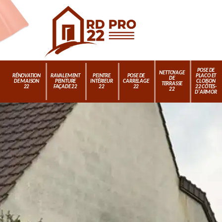
POSE DE
NETTOYAGE
RÉNOVATION
RAVALEMENT
PEINTRE
POSE DE
PLACO ET
DE
DE MAISON
PEINTURE
INTÉRIEUR
CARRELAGE
CLOISON
TERRASSE
22
FAÇADE 22
22
22
22 CÔTES-
22
D'ARMOR