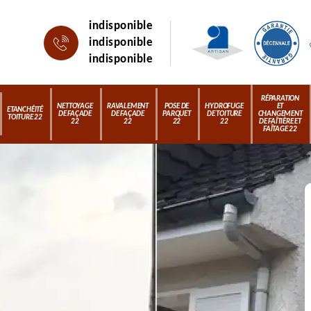
indisponible
indisponible
indisponible
RÉPARATION
NETTOYAGE
RAVALEMENT
POSE DE
HYDROFUGE
ET
ETANCHÉITÉ
DE FAÇADE
DE FAÇADE
PARQUET
DE TOITURE
CHANGEMENT
TOITURE 22
22
22
22
22
DE FAÎTIÈRE ET
FAÎTAGE 22