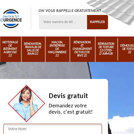
ON VOUS RAPPELLE GRATUITEMENT
NETTOYAGE
MAÇON,
RÉNOVATION
RÉNOVATION,
RÉPARATION
DE
ENTREPRISE
ET
DÉMOUSS
TRAVAUX DE
DE TOITURE
BÂTIMENT
DE
CHANGEMENT
DE TOIT
SALLE DE
22 CÔTES-
AGRICOLE
MAÇONNERIE
DE TUILE DE
22
BAIN 22
D'ARMOR
22
22
RIVE 22
Devis gratuit
Demandez votre
devis, c'est gratuit!