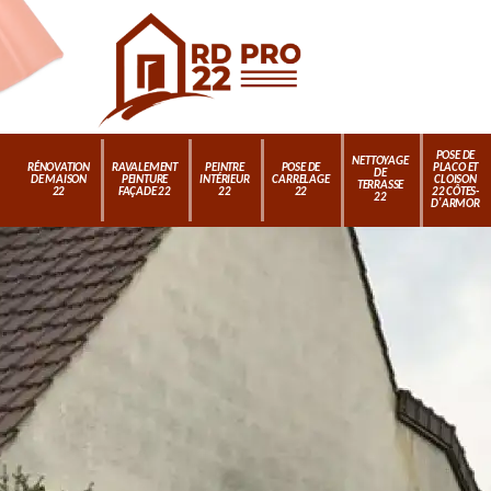
POSE DE
NETTOYAGE
RÉNOVATION
RAVALEMENT
PEINTRE
POSE DE
PLACO ET
DE
DE MAISON
PEINTURE
INTÉRIEUR
CARRELAGE
CLOISON
TERRASSE
22
FAÇADE 22
22
22
22 CÔTES-
22
D'ARMOR