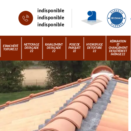
indisponible
indisponible
indisponible
RÉPARATION
NETTOYAGE
RAVALEMENT
POSE DE
HYDROFUGE
ET
ETANCHÉITÉ
DE FAÇADE
DE FAÇADE
PARQUET
DE TOITURE
CHANGEMENT
TOITURE 22
22
22
22
22
DE FAÎTIÈRE ET
FAÎTAGE 22