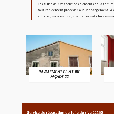
Les tuiles de rives sont des éléments de la toitur
faut rapidement procéder à leur changement. À cet
acheter, mais en plus, il saura les installer comm
RAVALEMENT PEINTURE
ON 22
FAÇADE 22
Service de réparation de tuile de rive 22150