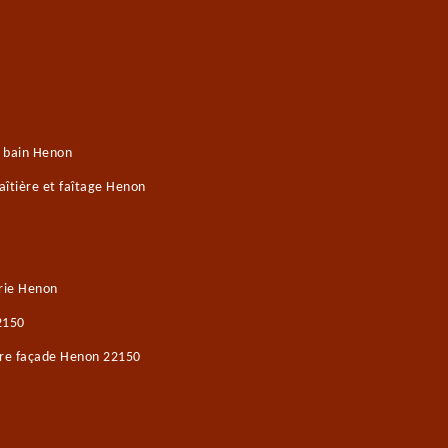
e bain Henon
îtière et faîtage Henon
rie Henon
2150
ure façade Henon 22150