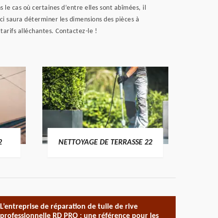
 le cas où certaines d’entre elles sont abîmées, il
-ci saura déterminer les dimensions des pièces à
tarifs alléchantes. Contactez-le !
POSE 
2
NETTOYAGE DE TERRASSE 22
L’entreprise de réparation de tuile de rive
professionnelle RD PRO : une référence pour les