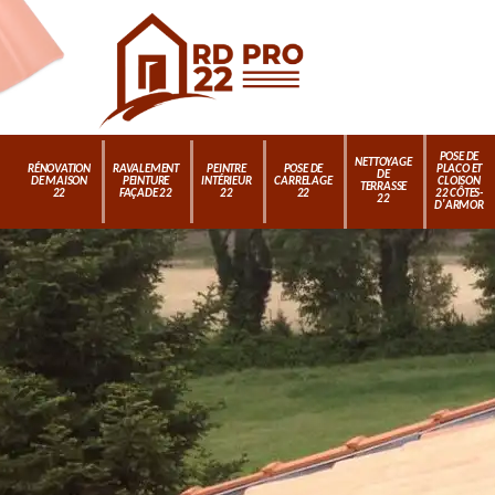
POSE DE
NETTOYAGE
RÉNOVATION
RAVALEMENT
PEINTRE
POSE DE
PLACO ET
DE
DE MAISON
PEINTURE
INTÉRIEUR
CARRELAGE
CLOISON
TERRASSE
22
FAÇADE 22
22
22
22 CÔTES-
22
D'ARMOR