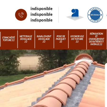
indisponible
indisponible
indisponible
RÉPARATION
NETTOYAGE
RAVALEMENT
POSE DE
HYDROFUGE
ET
ETANCHÉITÉ
DE FAÇADE
DE FAÇADE
PARQUET
DE TOITURE
CHANGEMENT
TOITURE 22
22
22
22
22
DE FAÎTIÈRE ET
FAÎTAGE 22