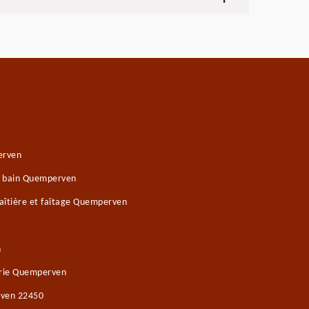
erven
de bain Quemperven
aîtière et faîtage Quemperven
n
rie Quemperven
rven 22450