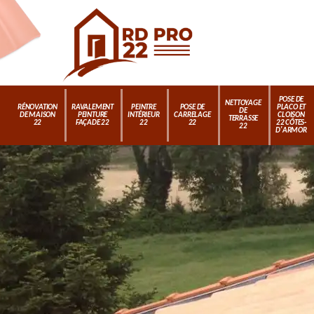
POSE DE
NETTOYAGE
RÉNOVATION
RAVALEMENT
PEINTRE
POSE DE
PLACO ET
DE
DE MAISON
PEINTURE
INTÉRIEUR
CARRELAGE
CLOISON
TERRASSE
22
FAÇADE 22
22
22
22 CÔTES-
22
D'ARMOR