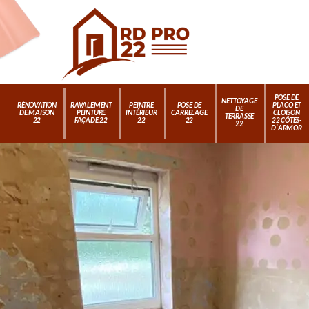
POSE DE
NETTOYAGE
RÉNOVATION
RAVALEMENT
PEINTRE
POSE DE
PLACO ET
DE
DE MAISON
PEINTURE
INTÉRIEUR
CARRELAGE
CLOISON
TERRASSE
22
FAÇADE 22
22
22
22 CÔTES-
22
D'ARMOR