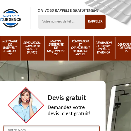
ON VOUS RAPPELLE GRATUITEMENT
NETTOYAGE
MAÇON,
RÉNOVATION
RÉNOVATION,
RÉPARATION
DE
ENTREPRISE
ET
DÉMOUSS
TRAVAUX DE
DE TOITURE
BÂTIMENT
DE
CHANGEMENT
DE TOIT
SALLE DE
22 CÔTES-
AGRICOLE
MAÇONNERIE
DE TUILE DE
22
BAIN 22
D'ARMOR
22
22
RIVE 22
Devis gratuit
Demandez votre
devis, c'est gratuit!