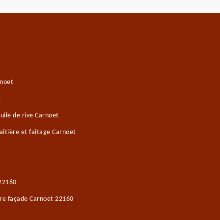
rnoet
t
ile de rive Carnoet
îtière et faîtage Carnoet
 22160
ure façade Carnoet 22160