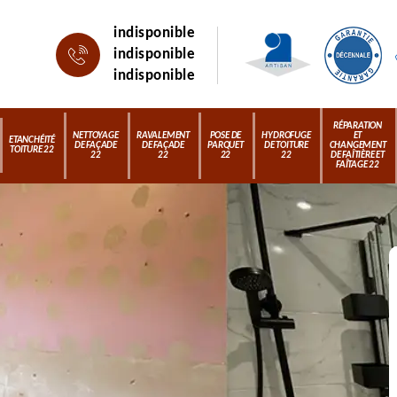
indisponible
indisponible
indisponible
RÉPARATION
NETTOYAGE
RAVALEMENT
POSE DE
HYDROFUGE
ET
ETANCHÉITÉ
DE FAÇADE
DE FAÇADE
PARQUET
DE TOITURE
CHANGEMENT
TOITURE 22
22
22
22
22
DE FAÎTIÈRE ET
FAÎTAGE 22