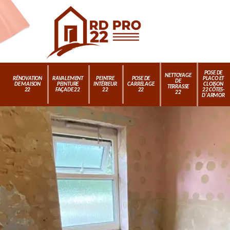
POSE DE
NETTOYAGE
RÉNOVATION
RAVALEMENT
PEINTRE
POSE DE
PLACO ET
DE
DE MAISON
PEINTURE
INTÉRIEUR
CARRELAGE
CLOISON
TERRASSE
22
FAÇADE 22
22
22
22 CÔTES-
22
D'ARMOR