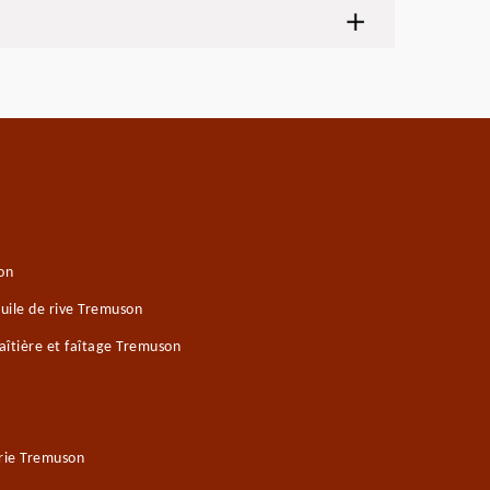
on
uile de rive Tremuson
îtière et faîtage Tremuson
rie Tremuson