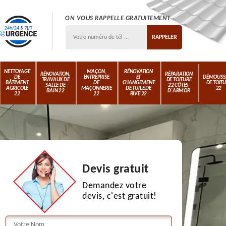
ON VOUS RAPPELLE GRATUITEMENT
NETTOYAGE
MAÇON,
RÉNOVATION
RÉNOVATION,
RÉPARATION
DE
ENTREPRISE
ET
DÉMOUSS
TRAVAUX DE
DE TOITURE
BÂTIMENT
DE
CHANGEMENT
DE TOIT
SALLE DE
22 CÔTES-
AGRICOLE
MAÇONNERIE
DE TUILE DE
22
BAIN 22
D'ARMOR
22
22
RIVE 22
Devis gratuit
Demandez votre
devis, c'est gratuit!