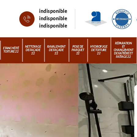
indisponible
indisponible
indisponible
RÉPARATION
NETTOYAGE
RAVALEMENT
POSE DE
HYDROFUGE
ET
ETANCHÉITÉ
DE FAÇADE
DE FAÇADE
PARQUET
DE TOITURE
CHANGEMENT
TOITURE 22
22
22
22
22
DE FAÎTIÈRE ET
FAÎTAGE 22