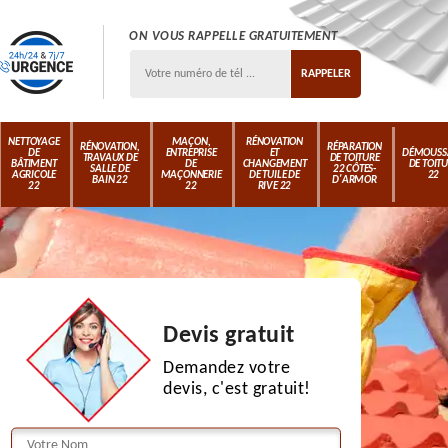
ON VOUS RAPPELLE GRATUITEMENT
NETTOYAGE
MAÇON,
RÉNOVATION
RÉNOVATION,
RÉPARATION
DE
ENTREPRISE
ET
DÉMOUSS
TRAVAUX DE
DE TOITURE
BÂTIMENT
DE
CHANGEMENT
DE TOIT
SALLE DE
22 CÔTES-
AGRICOLE
MAÇONNERIE
DE TUILE DE
22
BAIN 22
D'ARMOR
22
22
RIVE 22
Devis gratuit
Demandez votre
devis, c'est gratuit!