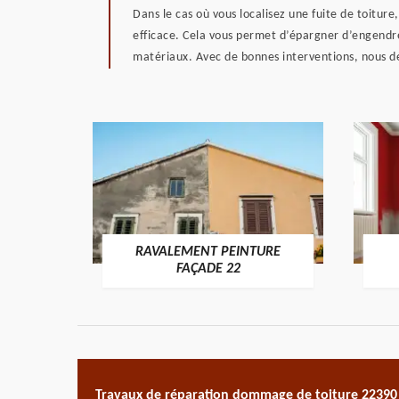
Dans le cas où vous localisez une fuite de toiture
efficace. Cela vous permet d’épargner d’engendr
matériaux. Avec de bonnes interventions, nous dé
RAVALEMENT PEINTURE
ON 22
FAÇADE 22
Travaux de réparation dommage de toiture 22390