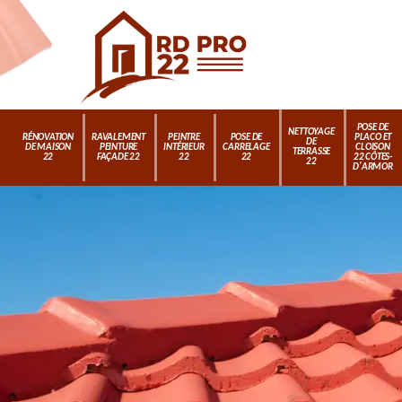
POSE DE
NETTOYAGE
RÉNOVATION
RAVALEMENT
PEINTRE
POSE DE
PLACO ET
DE
DE MAISON
PEINTURE
INTÉRIEUR
CARRELAGE
CLOISON
TERRASSE
22
FAÇADE 22
22
22
22 CÔTES-
22
D'ARMOR