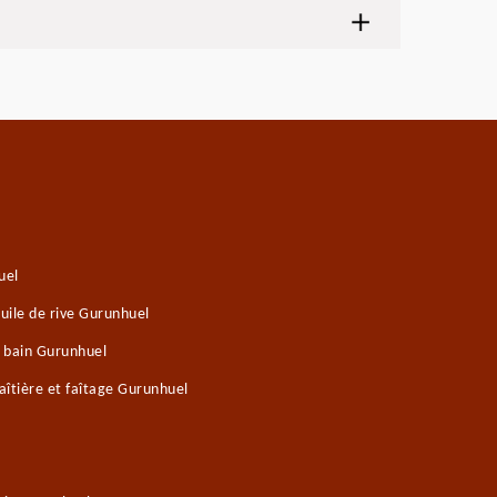
uel
uile de rive Gurunhuel
e bain Gurunhuel
îtière et faîtage Gurunhuel