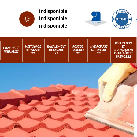
indisponible
indisponible
indisponible
RÉPARATION
NETTOYAGE
RAVALEMENT
POSE DE
HYDROFUGE
ET
ETANCHÉITÉ
DE FAÇADE
DE FAÇADE
PARQUET
DE TOITURE
CHANGEMENT
TOITURE 22
22
22
22
22
DE FAÎTIÈRE ET
FAÎTAGE 22