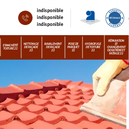
indisponible
indisponible
indisponible
RÉPARATION
NETTOYAGE
RAVALEMENT
POSE DE
HYDROFUGE
ET
ETANCHÉITÉ
DE FAÇADE
DE FAÇADE
PARQUET
DE TOITURE
CHANGEMENT
TOITURE 22
22
22
22
22
DE FAÎTIÈRE ET
FAÎTAGE 22