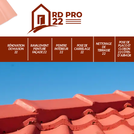
POSE DE
NETTOYAGE
RÉNOVATION
RAVALEMENT
PEINTRE
POSE DE
PLACO ET
DE
DE MAISON
PEINTURE
INTÉRIEUR
CARRELAGE
CLOISON
TERRASSE
22
FAÇADE 22
22
22
22 CÔTES-
22
D'ARMOR