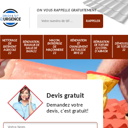
ON VOUS RAPPELLE GRATUITEMENT
NETTOYAGE
MAÇON,
RÉNOVATION
RÉNOVATION,
RÉPARATION
DE
ENTREPRISE
ET
DÉMOUSS
TRAVAUX DE
DE TOITURE
BÂTIMENT
DE
CHANGEMENT
DE TOIT
SALLE DE
22 CÔTES-
AGRICOLE
MAÇONNERIE
DE TUILE DE
22
BAIN 22
D'ARMOR
22
22
RIVE 22
Devis gratuit
Demandez votre
devis, c'est gratuit!