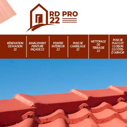
POSE DE
NETTOYAGE
RÉNOVATION
RAVALEMENT
PEINTRE
POSE DE
PLACO ET
DE
DE MAISON
PEINTURE
INTÉRIEUR
CARRELAGE
CLOISON
TERRASSE
22
FAÇADE 22
22
22
22 CÔTES-
22
D'ARMOR