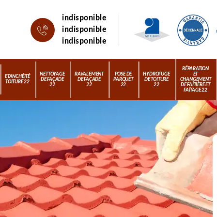
indisponible
indisponible
indisponible
RÉPARATION
NETTOYAGE
RAVALEMENT
POSE DE
HYDROFUGE
ET
ETANCHÉITÉ
DE FAÇADE
DE FAÇADE
PARQUET
DE TOITURE
CHANGEMENT
TOITURE 22
22
22
22
22
DE FAÎTIÈRE ET
FAÎTAGE 22