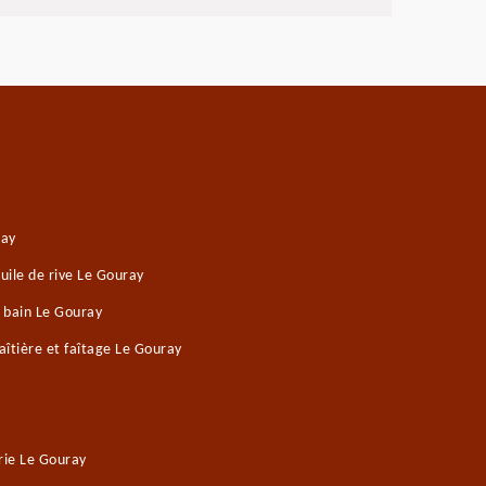
ray
ile de rive Le Gouray
e bain Le Gouray
îtière et faîtage Le Gouray
rie Le Gouray