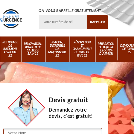
ON VOUS RAPPELLE GRATUITEMENT
NETTOYAGE
MAÇON,
RÉNOVATION
RÉNOVATION,
RÉPARATION
DE
ENTREPRISE
ET
DÉMOUSS
TRAVAUX DE
DE TOITURE
BÂTIMENT
DE
CHANGEMENT
DE TOIT
SALLE DE
22 CÔTES-
AGRICOLE
MAÇONNERIE
DE TUILE DE
22
BAIN 22
D'ARMOR
22
22
RIVE 22
Devis gratuit
Demandez votre
devis, c'est gratuit!