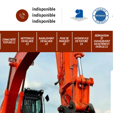
indisponible
indisponible
indisponible
RÉPARATION
NETTOYAGE
RAVALEMENT
POSE DE
HYDROFUGE
ET
ETANCHÉITÉ
DE FAÇADE
DE FAÇADE
PARQUET
DE TOITURE
CHANGEMENT
TOITURE 22
22
22
22
22
DE FAÎTIÈRE ET
FAÎTAGE 22