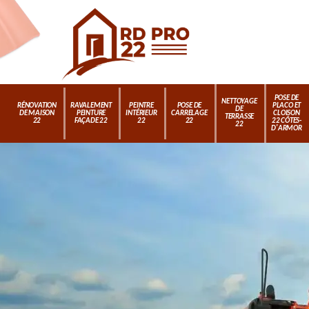
POSE DE
NETTOYAGE
RÉNOVATION
RAVALEMENT
PEINTRE
POSE DE
PLACO ET
DE
DE MAISON
PEINTURE
INTÉRIEUR
CARRELAGE
CLOISON
TERRASSE
22
FAÇADE 22
22
22
22 CÔTES-
22
D'ARMOR