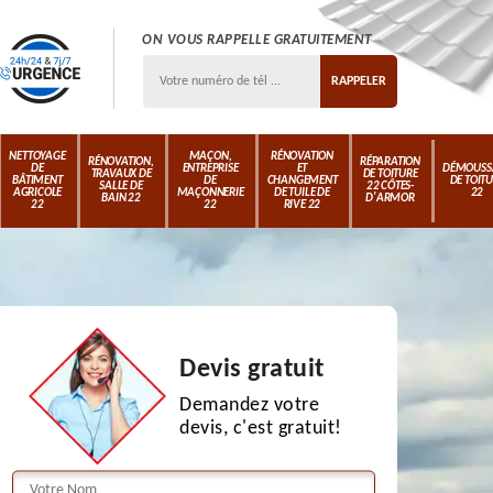
ON VOUS RAPPELLE GRATUITEMENT
NETTOYAGE
MAÇON,
RÉNOVATION
RÉNOVATION,
RÉPARATION
DE
ENTREPRISE
ET
DÉMOUSS
TRAVAUX DE
DE TOITURE
BÂTIMENT
DE
CHANGEMENT
DE TOIT
SALLE DE
22 CÔTES-
AGRICOLE
MAÇONNERIE
DE TUILE DE
22
BAIN 22
D'ARMOR
22
22
RIVE 22
Devis gratuit
Demandez votre
devis, c'est gratuit!