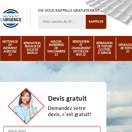
ON VOUS RAPPELLE GRATUITEMENT
NETTOYAGE
MAÇON,
RÉNOVATION
RÉNOVATION,
RÉPARATION
DE
ENTREPRISE
ET
DÉMOUSS
TRAVAUX DE
DE TOITURE
BÂTIMENT
DE
CHANGEMENT
DE TOIT
SALLE DE
22 CÔTES-
AGRICOLE
MAÇONNERIE
DE TUILE DE
22
BAIN 22
D'ARMOR
22
22
RIVE 22
Devis gratuit
Demandez votre
devis, c'est gratuit!