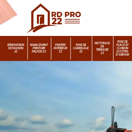
POSE DE
NETTOYAGE
RÉNOVATION
RAVALEMENT
PEINTRE
POSE DE
PLACO ET
DE
DE MAISON
PEINTURE
INTÉRIEUR
CARRELAGE
CLOISON
TERRASSE
22
FAÇADE 22
22
22
22 CÔTES-
22
D'ARMOR