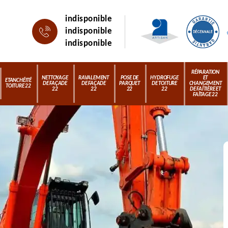
indisponible
indisponible
indisponible
RÉPARATION
NETTOYAGE
RAVALEMENT
POSE DE
HYDROFUGE
ET
ETANCHÉITÉ
DE FAÇADE
DE FAÇADE
PARQUET
DE TOITURE
CHANGEMENT
TOITURE 22
22
22
22
22
DE FAÎTIÈRE ET
FAÎTAGE 22