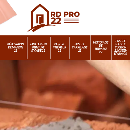
POSE DE
NETTOYAGE
RÉNOVATION
RAVALEMENT
PEINTRE
POSE DE
PLACO ET
DE
DE MAISON
PEINTURE
INTÉRIEUR
CARRELAGE
CLOISON
TERRASSE
22
FAÇADE 22
22
22
22 CÔTES-
22
D'ARMOR