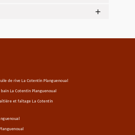
ile de rive La Cotentin Planguenoual
e bain La Cotentin Planguenoual
îtière et faîtage La Cotentin
languenoual
 Planguenoual