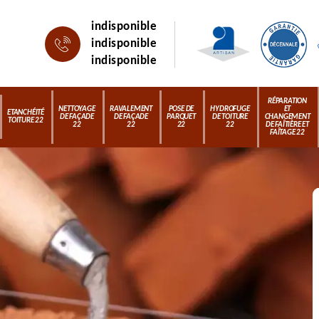
indisponible
indisponible
indisponible
RÉPARATION
NETTOYAGE
RAVALEMENT
POSE DE
HYDROFUGE
ET
ETANCHÉITÉ
DE FAÇADE
DE FAÇADE
PARQUET
DE TOITURE
CHANGEMENT
TOITURE 22
22
22
22
22
DE FAÎTIÈRE ET
FAÎTAGE 22