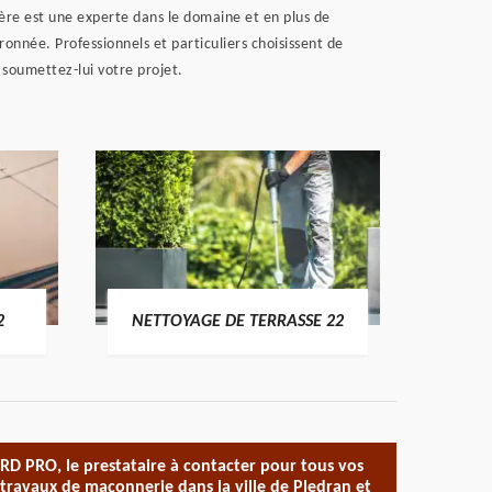
nière est une experte dans le domaine et en plus de
ronnée. Professionnels et particuliers choisissent de
t soumettez-lui votre projet.
POSE 
2
NETTOYAGE DE TERRASSE 22
RD PRO, le prestataire à contacter pour tous vos
travaux de maçonnerie dans la ville de Pledran et