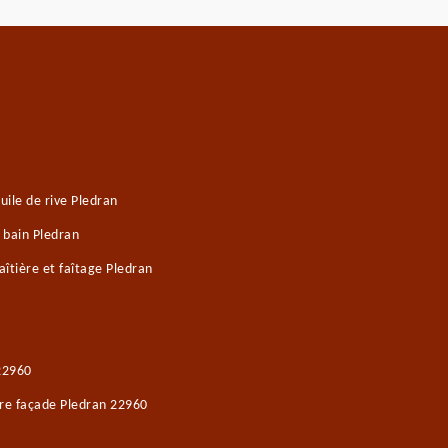
ile de rive Pledran
 bain Pledran
îtière et faîtage Pledran
22960
ure façade Pledran 22960