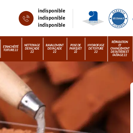
indisponible
indisponible
indisponible
RÉPARATION
NETTOYAGE
RAVALEMENT
POSE DE
HYDROFUGE
ET
ETANCHÉITÉ
DE FAÇADE
DE FAÇADE
PARQUET
DE TOITURE
CHANGEMENT
TOITURE 22
22
22
22
22
DE FAÎTIÈRE ET
FAÎTAGE 22