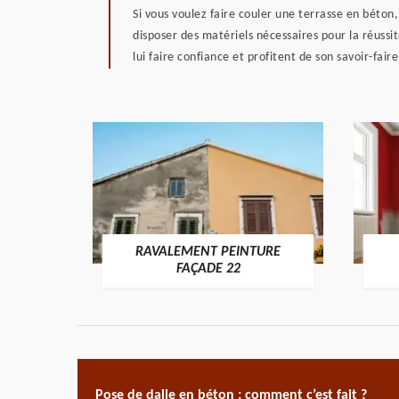
Si vous voulez faire couler une terrasse en béton
disposer des matériels nécessaires pour la réussi
lui faire confiance et profitent de son savoir-fair
RAVALEMENT PEINTURE
ON 22
FAÇADE 22
Pose de dalle en béton : comment c’est fait ?