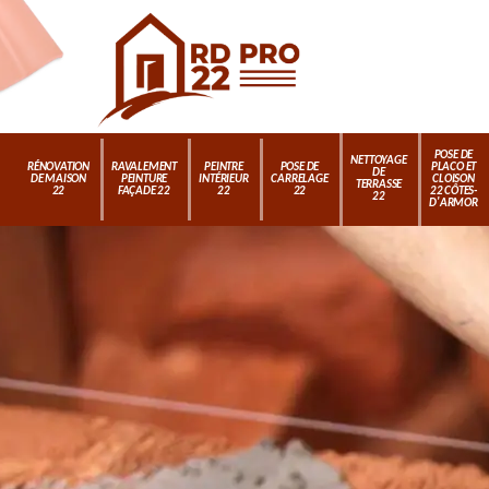
POSE DE
NETTOYAGE
RÉNOVATION
RAVALEMENT
PEINTRE
POSE DE
PLACO ET
DE
DE MAISON
PEINTURE
INTÉRIEUR
CARRELAGE
CLOISON
TERRASSE
22
FAÇADE 22
22
22
22 CÔTES-
22
D'ARMOR