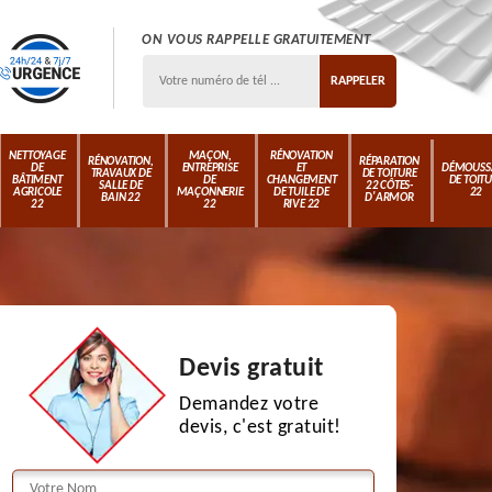
ON VOUS RAPPELLE GRATUITEMENT
NETTOYAGE
MAÇON,
RÉNOVATION
RÉNOVATION,
RÉPARATION
DE
ENTREPRISE
ET
DÉMOUSS
TRAVAUX DE
DE TOITURE
BÂTIMENT
DE
CHANGEMENT
DE TOIT
SALLE DE
22 CÔTES-
AGRICOLE
MAÇONNERIE
DE TUILE DE
22
BAIN 22
D'ARMOR
22
22
RIVE 22
Devis gratuit
Demandez votre
devis, c'est gratuit!