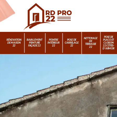
POSE DE
NETTOYAGE
RÉNOVATION
RAVALEMENT
PEINTRE
POSE DE
PLACO ET
DE
DE MAISON
PEINTURE
INTÉRIEUR
CARRELAGE
CLOISON
TERRASSE
22
FAÇADE 22
22
22
22 CÔTES-
22
D'ARMOR