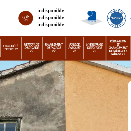
indisponible
indisponible
indisponible
RÉPARATION
NETTOYAGE
RAVALEMENT
POSE DE
HYDROFUGE
ET
ETANCHÉITÉ
DE FAÇADE
DE FAÇADE
PARQUET
DE TOITURE
CHANGEMENT
TOITURE 22
22
22
22
22
DE FAÎTIÈRE ET
FAÎTAGE 22