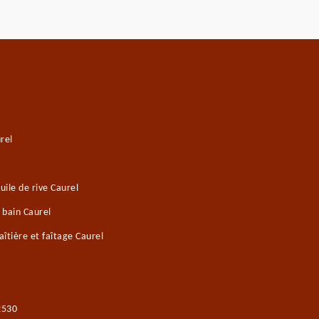
rel
ile de rive Caurel
 bain Caurel
îtière et faîtage Caurel
2530