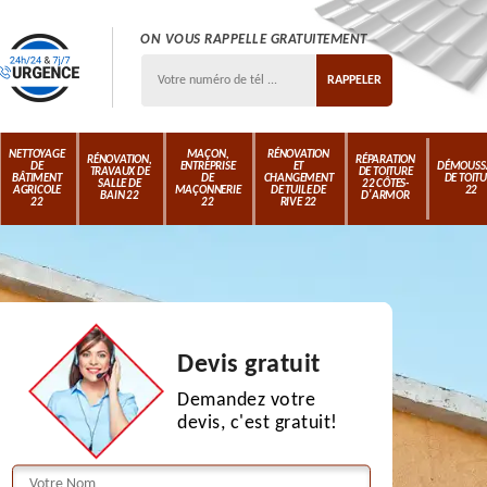
ON VOUS RAPPELLE GRATUITEMENT
NETTOYAGE
MAÇON,
RÉNOVATION
RÉNOVATION,
RÉPARATION
DE
ENTREPRISE
ET
DÉMOUSS
TRAVAUX DE
DE TOITURE
BÂTIMENT
DE
CHANGEMENT
DE TOIT
SALLE DE
22 CÔTES-
AGRICOLE
MAÇONNERIE
DE TUILE DE
22
BAIN 22
D'ARMOR
22
22
RIVE 22
Devis gratuit
Demandez votre
devis, c'est gratuit!