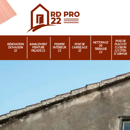
POSE DE
NETTOYAGE
RÉNOVATION
RAVALEMENT
PEINTRE
POSE DE
PLACO ET
DE
DE MAISON
PEINTURE
INTÉRIEUR
CARRELAGE
CLOISON
TERRASSE
22
FAÇADE 22
22
22
22 CÔTES-
22
D'ARMOR