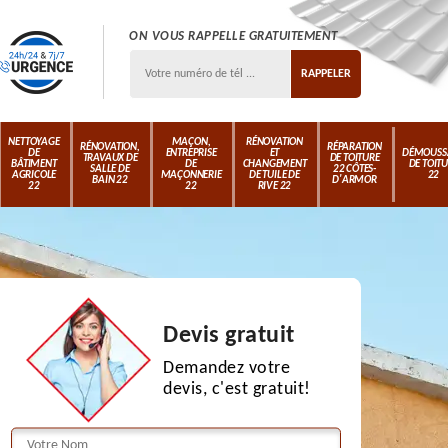
ON VOUS RAPPELLE GRATUITEMENT
NETTOYAGE
MAÇON,
RÉNOVATION
RÉNOVATION,
RÉPARATION
DE
ENTREPRISE
ET
DÉMOUSS
TRAVAUX DE
DE TOITURE
BÂTIMENT
DE
CHANGEMENT
DE TOIT
SALLE DE
22 CÔTES-
AGRICOLE
MAÇONNERIE
DE TUILE DE
22
BAIN 22
D'ARMOR
22
22
RIVE 22
Devis gratuit
Demandez votre
devis, c'est gratuit!