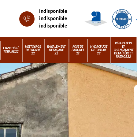
indisponible
indisponible
indisponible
RÉPARATION
NETTOYAGE
RAVALEMENT
POSE DE
HYDROFUGE
ET
ETANCHÉITÉ
DE FAÇADE
DE FAÇADE
PARQUET
DE TOITURE
CHANGEMENT
TOITURE 22
22
22
22
22
DE FAÎTIÈRE ET
FAÎTAGE 22