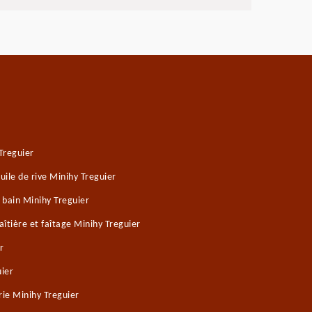
Treguier
ile de rive Minihy Treguier
 bain Minihy Treguier
îtière et faîtage Minihy Treguier
r
uier
ie Minihy Treguier