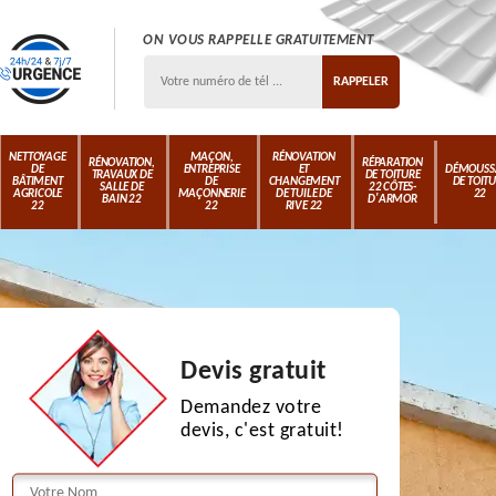
ON VOUS RAPPELLE GRATUITEMENT
NETTOYAGE
MAÇON,
RÉNOVATION
RÉNOVATION,
RÉPARATION
DE
ENTREPRISE
ET
DÉMOUSS
TRAVAUX DE
DE TOITURE
BÂTIMENT
DE
CHANGEMENT
DE TOIT
SALLE DE
22 CÔTES-
AGRICOLE
MAÇONNERIE
DE TUILE DE
22
BAIN 22
D'ARMOR
22
22
RIVE 22
Devis gratuit
Demandez votre
devis, c'est gratuit!