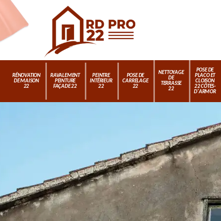
POSE DE
NETTOYAGE
RÉNOVATION
RAVALEMENT
PEINTRE
POSE DE
PLACO ET
DE
DE MAISON
PEINTURE
INTÉRIEUR
CARRELAGE
CLOISON
TERRASSE
22
FAÇADE 22
22
22
22 CÔTES-
22
D'ARMOR