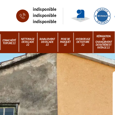
indisponible
indisponible
indisponible
RÉPARATION
NETTOYAGE
RAVALEMENT
POSE DE
HYDROFUGE
ET
ETANCHÉITÉ
DE FAÇADE
DE FAÇADE
PARQUET
DE TOITURE
CHANGEMENT
TOITURE 22
22
22
22
22
DE FAÎTIÈRE ET
FAÎTAGE 22