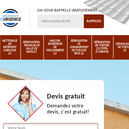
ON VOUS RAPPELLE GRATUITEMENT
NETTOYAGE
MAÇON,
RÉNOVATION
RÉNOVATION,
RÉPARATION
DE
ENTREPRISE
ET
DÉMOUSS
TRAVAUX DE
DE TOITURE
BÂTIMENT
DE
CHANGEMENT
DE TOIT
SALLE DE
22 CÔTES-
AGRICOLE
MAÇONNERIE
DE TUILE DE
22
BAIN 22
D'ARMOR
22
22
RIVE 22
Devis gratuit
Demandez votre
devis, c'est gratuit!