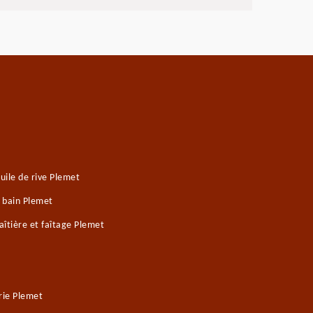
ile de rive Plemet
e bain Plemet
îtière et faîtage Plemet
rie Plemet