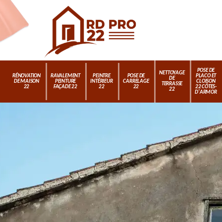
POSE DE
NETTOYAGE
RÉNOVATION
RAVALEMENT
PEINTRE
POSE DE
PLACO ET
DE
DE MAISON
PEINTURE
INTÉRIEUR
CARRELAGE
CLOISON
TERRASSE
22
FAÇADE 22
22
22
22 CÔTES-
22
D'ARMOR