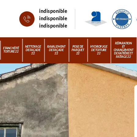
indisponible
indisponible
indisponible
RÉPARATION
NETTOYAGE
RAVALEMENT
POSE DE
HYDROFUGE
ET
ETANCHÉITÉ
DE FAÇADE
DE FAÇADE
PARQUET
DE TOITURE
CHANGEMENT
TOITURE 22
22
22
22
22
DE FAÎTIÈRE ET
FAÎTAGE 22