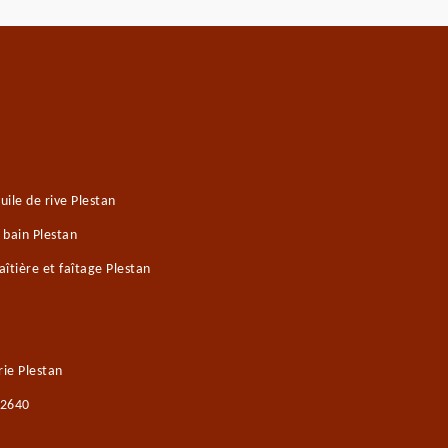
ile de rive Plestan
 bain Plestan
îtière et faîtage Plestan
ie Plestan
22640