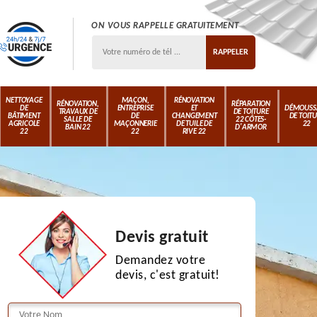
ON VOUS RAPPELLE GRATUITEMENT
NETTOYAGE
MAÇON,
RÉNOVATION
RÉNOVATION,
RÉPARATION
DE
ENTREPRISE
ET
DÉMOUSS
TRAVAUX DE
DE TOITURE
BÂTIMENT
DE
CHANGEMENT
DE TOIT
SALLE DE
22 CÔTES-
AGRICOLE
MAÇONNERIE
DE TUILE DE
22
BAIN 22
D'ARMOR
22
22
RIVE 22
Devis gratuit
Demandez votre
devis, c'est gratuit!