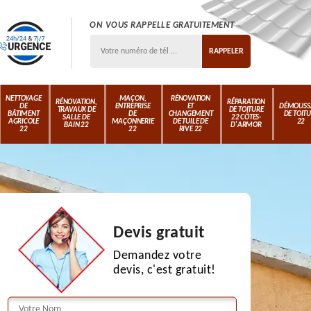
ON VOUS RAPPELLE GRATUITEMENT
NETTOYAGE
MAÇON,
RÉNOVATION
RÉNOVATION,
RÉPARATION
DE
ENTREPRISE
ET
DÉMOUSS
TRAVAUX DE
DE TOITURE
BÂTIMENT
DE
CHANGEMENT
DE TOIT
SALLE DE
22 CÔTES-
AGRICOLE
MAÇONNERIE
DE TUILE DE
22
BAIN 22
D'ARMOR
22
22
RIVE 22
Devis gratuit
Demandez votre
devis, c'est gratuit!