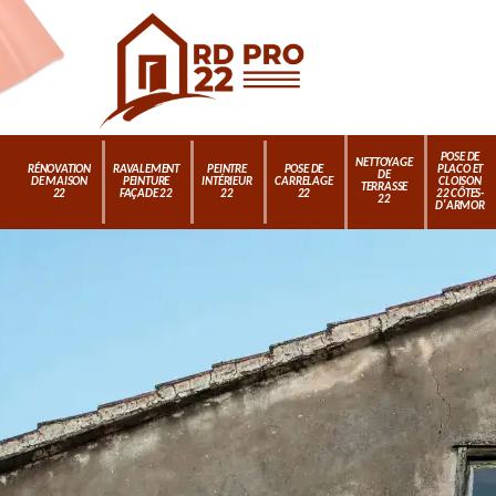
POSE DE
NETTOYAGE
RÉNOVATION
RAVALEMENT
PEINTRE
POSE DE
PLACO ET
DE
DE MAISON
PEINTURE
INTÉRIEUR
CARRELAGE
CLOISON
TERRASSE
22
FAÇADE 22
22
22
22 CÔTES-
22
D'ARMOR