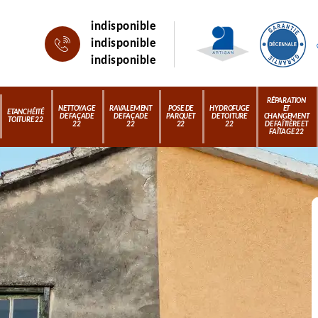
indisponible
indisponible
indisponible
RÉPARATION
NETTOYAGE
RAVALEMENT
POSE DE
HYDROFUGE
ET
ETANCHÉITÉ
DE FAÇADE
DE FAÇADE
PARQUET
DE TOITURE
CHANGEMENT
TOITURE 22
22
22
22
22
DE FAÎTIÈRE ET
FAÎTAGE 22