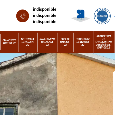
indisponible
indisponible
indisponible
RÉPARATION
NETTOYAGE
RAVALEMENT
POSE DE
HYDROFUGE
ET
ETANCHÉITÉ
DE FAÇADE
DE FAÇADE
PARQUET
DE TOITURE
CHANGEMENT
TOITURE 22
22
22
22
22
DE FAÎTIÈRE ET
FAÎTAGE 22