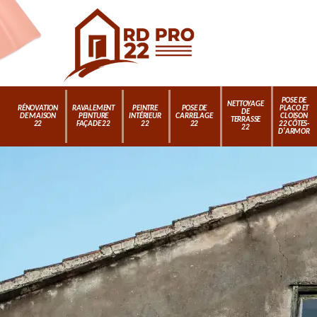
POSE DE
NETTOYAGE
RÉNOVATION
RAVALEMENT
PEINTRE
POSE DE
PLACO ET
DE
DE MAISON
PEINTURE
INTÉRIEUR
CARRELAGE
CLOISON
TERRASSE
22
FAÇADE 22
22
22
22 CÔTES-
22
D'ARMOR