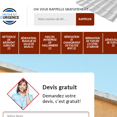
ON VOUS RAPPELLE GRATUITEMENT
NETTOYAGE
MAÇON,
RÉNOVATION
RÉNOVATION,
RÉPARATION
DE
ENTREPRISE
ET
DÉMOUSS
TRAVAUX DE
DE TOITURE
BÂTIMENT
DE
CHANGEMENT
DE TOIT
SALLE DE
22 CÔTES-
AGRICOLE
MAÇONNERIE
DE TUILE DE
22
BAIN 22
D'ARMOR
22
22
RIVE 22
Devis gratuit
Demandez votre
devis, c'est gratuit!