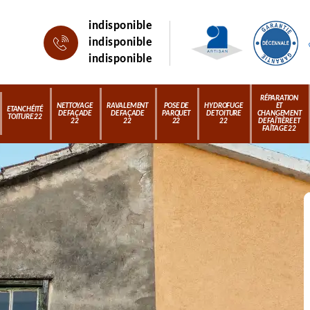
indisponible
indisponible
indisponible
RÉPARATION
NETTOYAGE
RAVALEMENT
POSE DE
HYDROFUGE
ET
ETANCHÉITÉ
DE FAÇADE
DE FAÇADE
PARQUET
DE TOITURE
CHANGEMENT
TOITURE 22
22
22
22
22
DE FAÎTIÈRE ET
FAÎTAGE 22