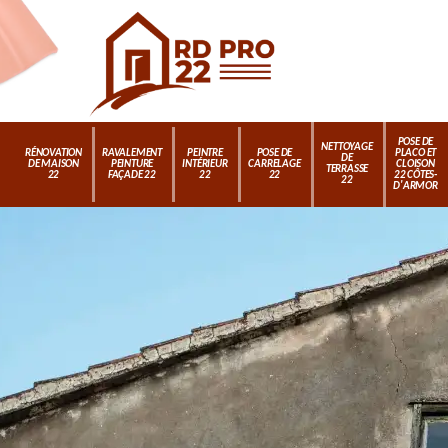
POSE DE
NETTOYAGE
RÉNOVATION
RAVALEMENT
PEINTRE
POSE DE
PLACO ET
DE
DE MAISON
PEINTURE
INTÉRIEUR
CARRELAGE
CLOISON
TERRASSE
22
FAÇADE 22
22
22
22 CÔTES-
22
D'ARMOR