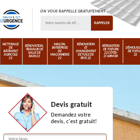
ON VOUS RAPPELLE GRATUITEMENT
NETTOYAGE
MAÇON,
RÉNOVATION
RÉNOVATION,
RÉPARATION
DE
ENTREPRISE
ET
DÉMOUSS
TRAVAUX DE
DE TOITURE
BÂTIMENT
DE
CHANGEMENT
DE TOIT
SALLE DE
22 CÔTES-
AGRICOLE
MAÇONNERIE
DE TUILE DE
22
BAIN 22
D'ARMOR
22
22
RIVE 22
Devis gratuit
Demandez votre
devis, c'est gratuit!