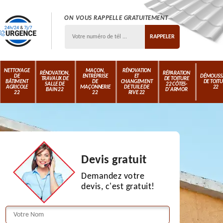
ON VOUS RAPPELLE GRATUITEMENT
NETTOYAGE
MAÇON,
RÉNOVATION
RÉNOVATION,
RÉPARATION
DE
ENTREPRISE
ET
DÉMOUSS
TRAVAUX DE
DE TOITURE
BÂTIMENT
DE
CHANGEMENT
DE TOIT
SALLE DE
22 CÔTES-
AGRICOLE
MAÇONNERIE
DE TUILE DE
22
BAIN 22
D'ARMOR
22
22
RIVE 22
Devis gratuit
Demandez votre
devis, c'est gratuit!