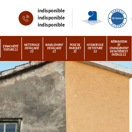
indisponible
indisponible
indisponible
RÉPARATION
NETTOYAGE
RAVALEMENT
POSE DE
HYDROFUGE
ET
ETANCHÉITÉ
DE FAÇADE
DE FAÇADE
PARQUET
DE TOITURE
CHANGEMENT
TOITURE 22
22
22
22
22
DE FAÎTIÈRE ET
FAÎTAGE 22