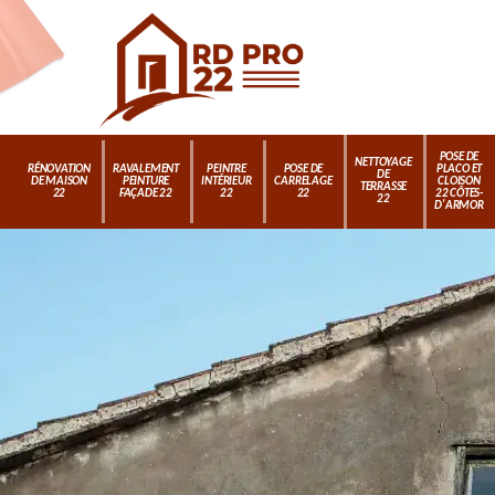
POSE DE
NETTOYAGE
RÉNOVATION
RAVALEMENT
PEINTRE
POSE DE
PLACO ET
DE
DE MAISON
PEINTURE
INTÉRIEUR
CARRELAGE
CLOISON
TERRASSE
22
FAÇADE 22
22
22
22 CÔTES-
22
D'ARMOR