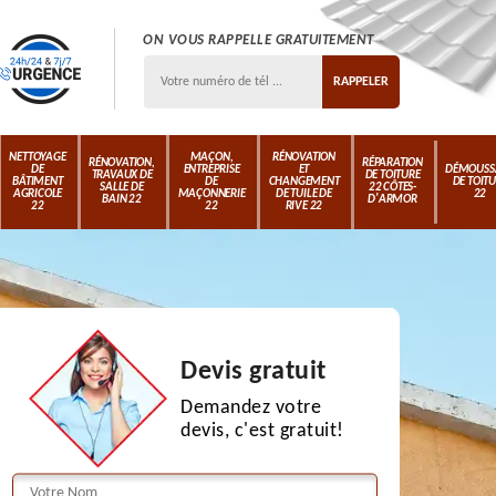
ON VOUS RAPPELLE GRATUITEMENT
NETTOYAGE
MAÇON,
RÉNOVATION
RÉNOVATION,
RÉPARATION
DE
ENTREPRISE
ET
DÉMOUSS
TRAVAUX DE
DE TOITURE
BÂTIMENT
DE
CHANGEMENT
DE TOIT
SALLE DE
22 CÔTES-
AGRICOLE
MAÇONNERIE
DE TUILE DE
22
BAIN 22
D'ARMOR
22
22
RIVE 22
Devis gratuit
Demandez votre
devis, c'est gratuit!