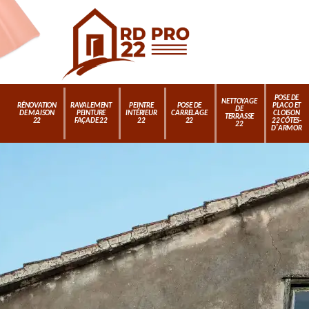
POSE DE
NETTOYAGE
RÉNOVATION
RAVALEMENT
PEINTRE
POSE DE
PLACO ET
DE
DE MAISON
PEINTURE
INTÉRIEUR
CARRELAGE
CLOISON
TERRASSE
22
FAÇADE 22
22
22
22 CÔTES-
22
D'ARMOR