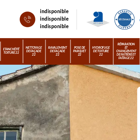
indisponible
indisponible
indisponible
RÉPARATION
NETTOYAGE
RAVALEMENT
POSE DE
HYDROFUGE
ET
ETANCHÉITÉ
DE FAÇADE
DE FAÇADE
PARQUET
DE TOITURE
CHANGEMENT
TOITURE 22
22
22
22
22
DE FAÎTIÈRE ET
FAÎTAGE 22