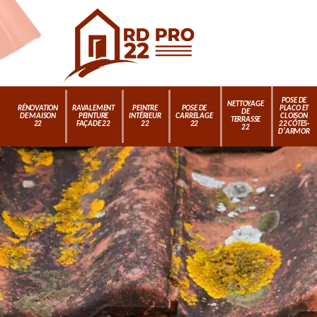
POSE DE
NETTOYAGE
RÉNOVATION
RAVALEMENT
PEINTRE
POSE DE
PLACO ET
DE
DE MAISON
PEINTURE
INTÉRIEUR
CARRELAGE
CLOISON
TERRASSE
22
FAÇADE 22
22
22
22 CÔTES-
22
D'ARMOR