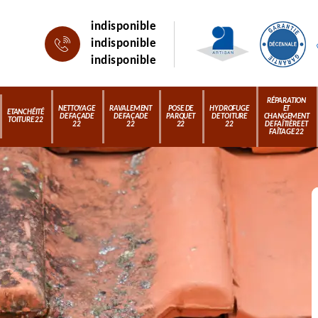
indisponible
indisponible
indisponible
RÉPARATION
NETTOYAGE
RAVALEMENT
POSE DE
HYDROFUGE
ET
ETANCHÉITÉ
DE FAÇADE
DE FAÇADE
PARQUET
DE TOITURE
CHANGEMENT
TOITURE 22
22
22
22
22
DE FAÎTIÈRE ET
FAÎTAGE 22