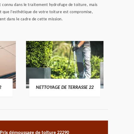
st connu dans le traitement hydrofuge de toiture, mais
t que l’esthétique de votre toiture est compromise,
ment dans le cadre de cette mission.
POSE 
2
NETTOYAGE DE TERRASSE 22
Prix démoussage de toiture 22290