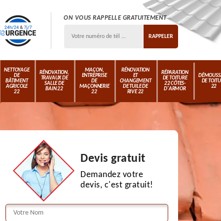
ON VOUS RAPPELLE GRATUITEMENT
NETTOYAGE
MAÇON,
RÉNOVATION
RÉNOVATION,
RÉPARATION
DE
ENTREPRISE
ET
DÉMOUSS
TRAVAUX DE
DE TOITURE
BÂTIMENT
DE
CHANGEMENT
DE TOIT
SALLE DE
22 CÔTES-
AGRICOLE
MAÇONNERIE
DE TUILE DE
22
BAIN 22
D'ARMOR
22
22
RIVE 22
Devis gratuit
Demandez votre
devis, c'est gratuit!