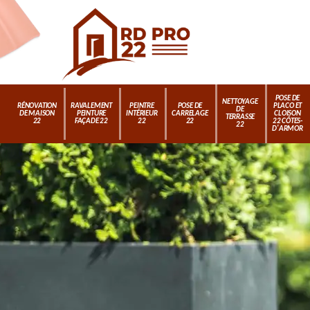
POSE DE
NETTOYAGE
RÉNOVATION
RAVALEMENT
PEINTRE
POSE DE
PLACO ET
DE
DE MAISON
PEINTURE
INTÉRIEUR
CARRELAGE
CLOISON
TERRASSE
22
FAÇADE 22
22
22
22 CÔTES-
22
D'ARMOR