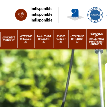
indisponible
indisponible
indisponible
RÉPARATION
NETTOYAGE
RAVALEMENT
POSE DE
HYDROFUGE
ET
ETANCHÉITÉ
DE FAÇADE
DE FAÇADE
PARQUET
DE TOITURE
CHANGEMENT
TOITURE 22
22
22
22
22
DE FAÎTIÈRE ET
FAÎTAGE 22