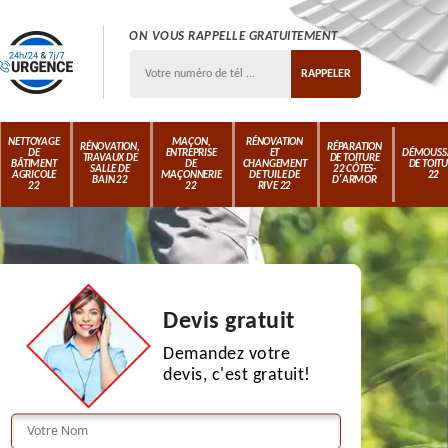
ON VOUS RAPPELLE GRATUITEMENT
NETTOYAGE
MAÇON,
RÉNOVATION
RÉNOVATION,
RÉPARATION
DE
ENTREPRISE
ET
DÉMOUSS
TRAVAUX DE
DE TOITURE
BÂTIMENT
DE
CHANGEMENT
DE TOIT
SALLE DE
22 CÔTES-
AGRICOLE
MAÇONNERIE
DE TUILE DE
22
BAIN 22
D'ARMOR
22
22
RIVE 22
Devis gratuit
Demandez votre
devis, c'est gratuit!