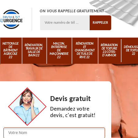
ON VOUS RAPPELLE GRATUITEMENT
NETTOYAGE
MAÇON,
RÉNOVATION
RÉNOVATION,
RÉPARATION
DE
ENTREPRISE
ET
DÉMOUSS
TRAVAUX DE
DE TOITURE
BÂTIMENT
DE
CHANGEMENT
DE TOIT
SALLE DE
22 CÔTES-
AGRICOLE
MAÇONNERIE
DE TUILE DE
22
BAIN 22
D'ARMOR
22
22
RIVE 22
Devis gratuit
Demandez votre
devis, c'est gratuit!