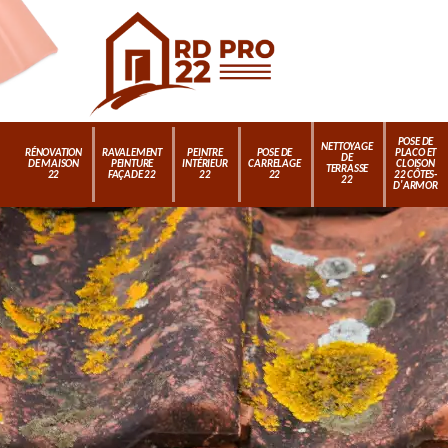
POSE DE
NETTOYAGE
RÉNOVATION
RAVALEMENT
PEINTRE
POSE DE
PLACO ET
DE
DE MAISON
PEINTURE
INTÉRIEUR
CARRELAGE
CLOISON
TERRASSE
22
FAÇADE 22
22
22
22 CÔTES-
22
D'ARMOR