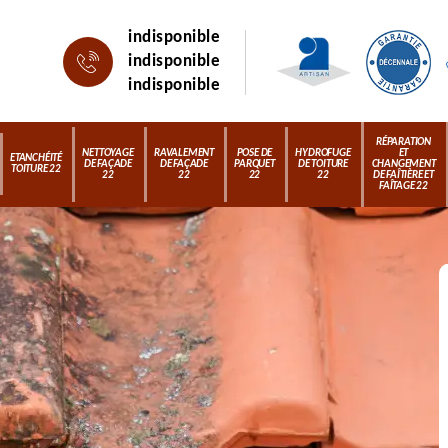
indisponible
indisponible
indisponible
RÉPARATION
NETTOYAGE
RAVALEMENT
POSE DE
HYDROFUGE
ET
ETANCHÉITÉ
DE FAÇADE
DE FAÇADE
PARQUET
DE TOITURE
CHANGEMENT
TOITURE 22
22
22
22
22
DE FAÎTIÈRE ET
FAÎTAGE 22