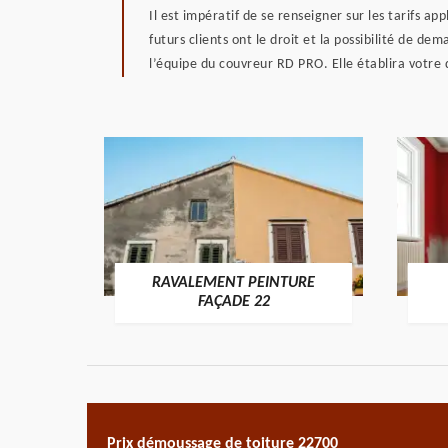
Il est impératif de se renseigner sur les tarifs a
futurs clients ont le droit et la possibilité de d
l’équipe du couvreur RD PRO. Elle établira votre
RAVALEMENT PEINTURE
ON 22
FAÇADE 22
Prix démoussage de toiture 22700