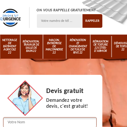
ON VOUS RAPPELLE GRATUITEMENT
NETTOYAGE
MAÇON,
RÉNOVATION
RÉNOVATION,
RÉPARATION
DE
ENTREPRISE
ET
DÉMOUSS
TRAVAUX DE
DE TOITURE
BÂTIMENT
DE
CHANGEMENT
DE TOIT
SALLE DE
22 CÔTES-
AGRICOLE
MAÇONNERIE
DE TUILE DE
22
BAIN 22
D'ARMOR
22
22
RIVE 22
Devis gratuit
Demandez votre
devis, c'est gratuit!