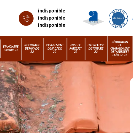
indisponible
indisponible
indisponible
RÉPARATION
NETTOYAGE
RAVALEMENT
POSE DE
HYDROFUGE
ET
ETANCHÉITÉ
DE FAÇADE
DE FAÇADE
PARQUET
DE TOITURE
CHANGEMENT
TOITURE 22
22
22
22
22
DE FAÎTIÈRE ET
FAÎTAGE 22