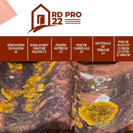
POSE DE
NETTOYAGE
RÉNOVATION
RAVALEMENT
PEINTRE
POSE DE
PLACO ET
DE
DE MAISON
PEINTURE
INTÉRIEUR
CARRELAGE
CLOISON
TERRASSE
22
FAÇADE 22
22
22
22 CÔTES-
22
D'ARMOR