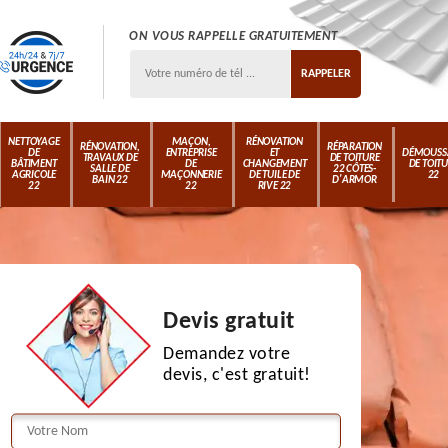
ON VOUS RAPPELLE GRATUITEMENT
NETTOYAGE
MAÇON,
RÉNOVATION
RÉNOVATION,
RÉPARATION
DE
ENTREPRISE
ET
DÉMOUSS
TRAVAUX DE
DE TOITURE
BÂTIMENT
DE
CHANGEMENT
DE TOIT
SALLE DE
22 CÔTES-
AGRICOLE
MAÇONNERIE
DE TUILE DE
22
BAIN 22
D'ARMOR
22
22
RIVE 22
Devis gratuit
Demandez votre
devis, c'est gratuit!