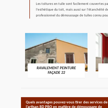
Les toitures en tuile sont facilement couvertes p
l’esthétique du toit, mais aussi sur l’étanchéité 
professionnel du démoussage de tuiles connu pour
RAVALEMENT PEINTURE
ON 22
FAÇADE 22
Quels avantages pouvez-vous tirer des services de
l’artisan RD PRO en matière de démoussage de