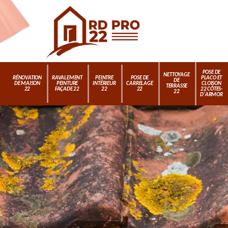
POSE DE
NETTOYAGE
RÉNOVATION
RAVALEMENT
PEINTRE
POSE DE
PLACO ET
DE
DE MAISON
PEINTURE
INTÉRIEUR
CARRELAGE
CLOISON
TERRASSE
22
FAÇADE 22
22
22
22 CÔTES-
22
D'ARMOR