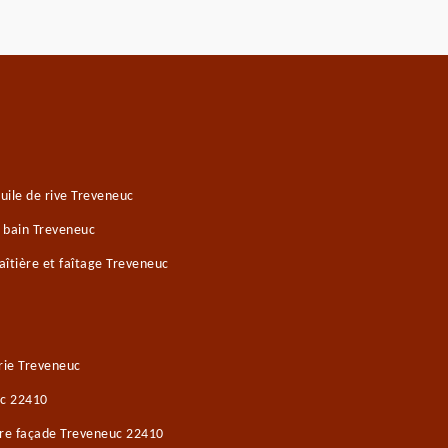
ile de rive Treveneuc
e bain Treveneuc
îtière et faîtage Treveneuc
rie Treveneuc
uc 22410
ure façade Treveneuc 22410