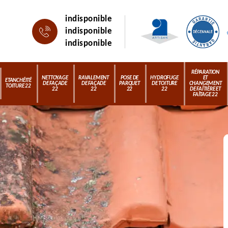
indisponible
indisponible
indisponible
RÉPARATION
NETTOYAGE
RAVALEMENT
POSE DE
HYDROFUGE
ET
ETANCHÉITÉ
DE FAÇADE
DE FAÇADE
PARQUET
DE TOITURE
CHANGEMENT
TOITURE 22
22
22
22
22
DE FAÎTIÈRE ET
FAÎTAGE 22