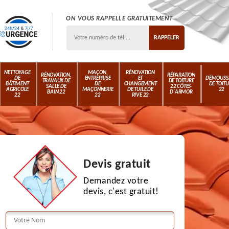
ON VOUS RAPPELLE GRATUITEMENT
NETTOYAGE
MAÇON,
RÉNOVATION
RÉNOVATION,
RÉPARATION
DE
ENTREPRISE
ET
DÉMOUSS
TRAVAUX DE
DE TOITURE
BÂTIMENT
DE
CHANGEMENT
DE TOIT
SALLE DE
22 CÔTES-
AGRICOLE
MAÇONNERIE
DE TUILE DE
22
BAIN 22
D'ARMOR
22
22
RIVE 22
Devis gratuit
Demandez votre
devis, c'est gratuit!