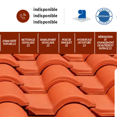
indisponible
indisponible
indisponible
RÉPARATION
NETTOYAGE
RAVALEMENT
POSE DE
HYDROFUGE
ET
ETANCHÉITÉ
DE FAÇADE
DE FAÇADE
PARQUET
DE TOITURE
CHANGEMENT
TOITURE 22
22
22
22
22
DE FAÎTIÈRE ET
FAÎTAGE 22