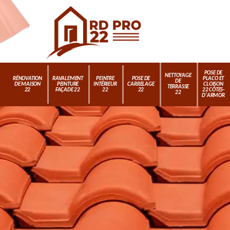
POSE DE
NETTOYAGE
RÉNOVATION
RAVALEMENT
PEINTRE
POSE DE
PLACO ET
DE
DE MAISON
PEINTURE
INTÉRIEUR
CARRELAGE
CLOISON
TERRASSE
22
FAÇADE 22
22
22
22 CÔTES-
22
D'ARMOR