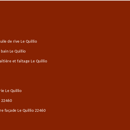
le de rive Le Quillio
bain Le Quillio
tière et faîtage Le Quillio
e Le Quillio
o 22460
re façade Le Quillio 22460