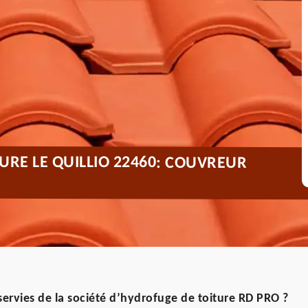
URE LE QUILLIO 22460: COUVREUR
ervies de la société d’hydrofuge de toiture RD PRO ?