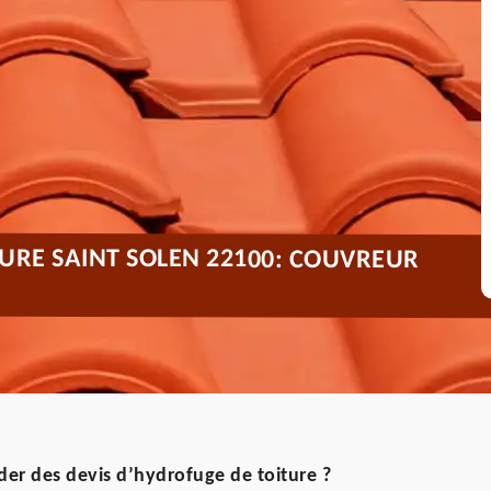
URE SAINT SOLEN 22100: COUVREUR
er des devis d’hydrofuge de toiture ?