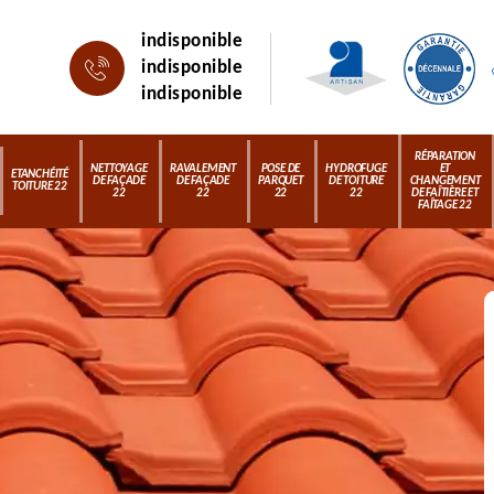
indisponible
indisponible
indisponible
RÉPARATION
NETTOYAGE
RAVALEMENT
POSE DE
HYDROFUGE
ET
ETANCHÉITÉ
DE FAÇADE
DE FAÇADE
PARQUET
DE TOITURE
CHANGEMENT
TOITURE 22
22
22
22
22
DE FAÎTIÈRE ET
FAÎTAGE 22