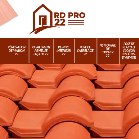
POSE DE
NETTOYAGE
RÉNOVATION
RAVALEMENT
PEINTRE
POSE DE
PLACO ET
DE
DE MAISON
PEINTURE
INTÉRIEUR
CARRELAGE
CLOISON
TERRASSE
22
FAÇADE 22
22
22
22 CÔTES-
22
D'ARMOR