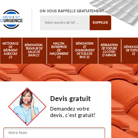
ON VOUS RAPPELLE GRATUITEMENT
NETTOYAGE
MAÇON,
RÉNOVATION
RÉNOVATION,
RÉPARATION
DE
ENTREPRISE
ET
DÉMOUSS
TRAVAUX DE
DE TOITURE
BÂTIMENT
DE
CHANGEMENT
DE TOIT
SALLE DE
22 CÔTES-
AGRICOLE
MAÇONNERIE
DE TUILE DE
22
BAIN 22
D'ARMOR
22
22
RIVE 22
Devis gratuit
Demandez votre
devis, c'est gratuit!