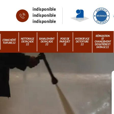
indisponible
indisponible
indisponible
RÉPARATION
NETTOYAGE
RAVALEMENT
POSE DE
HYDROFUGE
ET
ETANCHÉITÉ
DE FAÇADE
DE FAÇADE
PARQUET
DE TOITURE
CHANGEMENT
TOITURE 22
22
22
22
22
DE FAÎTIÈRE ET
FAÎTAGE 22