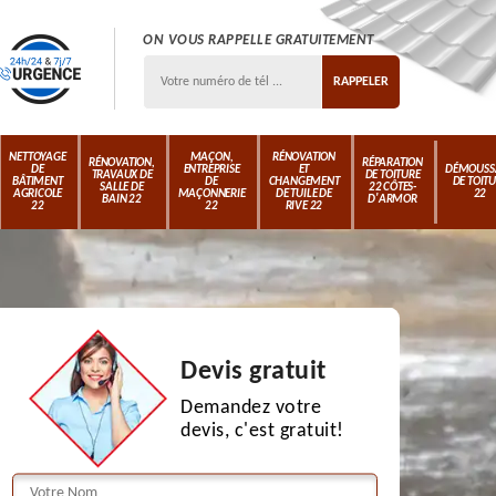
ON VOUS RAPPELLE GRATUITEMENT
NETTOYAGE
MAÇON,
RÉNOVATION
RÉNOVATION,
RÉPARATION
DE
ENTREPRISE
ET
DÉMOUSS
TRAVAUX DE
DE TOITURE
BÂTIMENT
DE
CHANGEMENT
DE TOIT
SALLE DE
22 CÔTES-
AGRICOLE
MAÇONNERIE
DE TUILE DE
22
BAIN 22
D'ARMOR
22
22
RIVE 22
Devis gratuit
Demandez votre
devis, c'est gratuit!