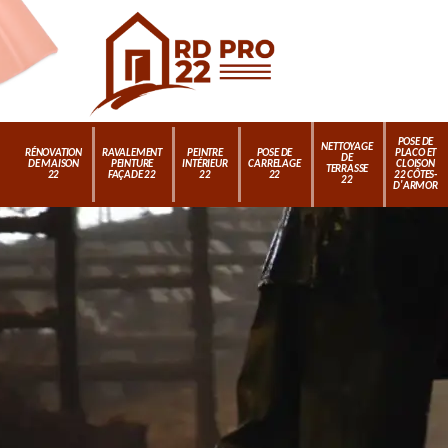
POSE DE
NETTOYAGE
RÉNOVATION
RAVALEMENT
PEINTRE
POSE DE
PLACO ET
DE
DE MAISON
PEINTURE
INTÉRIEUR
CARRELAGE
CLOISON
TERRASSE
22
FAÇADE 22
22
22
22 CÔTES-
22
D'ARMOR