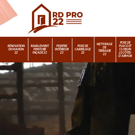
POSE DE
NETTOYAGE
RÉNOVATION
RAVALEMENT
PEINTRE
POSE DE
PLACO ET
DE
DE MAISON
PEINTURE
INTÉRIEUR
CARRELAGE
CLOISON
TERRASSE
22
FAÇADE 22
22
22
22 CÔTES-
22
D'ARMOR