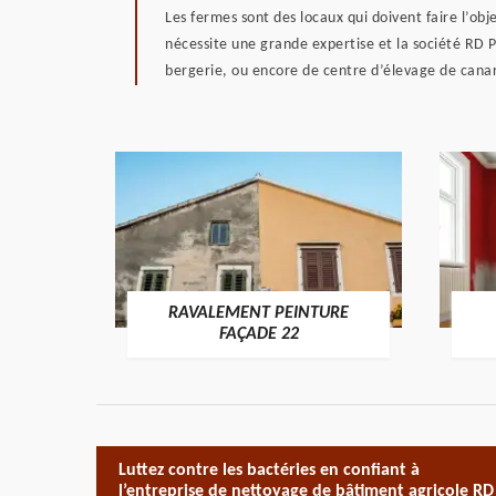
Les fermes sont des locaux qui doivent faire l’obj
nécessite une grande expertise et la société RD P
bergerie, ou encore de centre d’élevage de canard
RAVALEMENT PEINTURE
ON 22
FAÇADE 22
Luttez contre les bactéries en confiant à
l’entreprise de nettoyage de bâtiment agricole RD