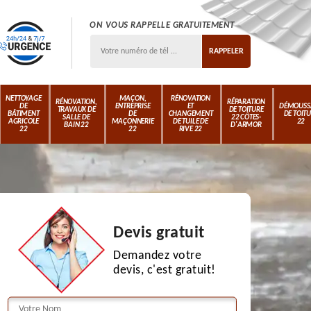
ON VOUS RAPPELLE GRATUITEMENT
NETTOYAGE
MAÇON,
RÉNOVATION
RÉNOVATION,
RÉPARATION
DE
ENTREPRISE
ET
DÉMOUSS
TRAVAUX DE
DE TOITURE
BÂTIMENT
DE
CHANGEMENT
DE TOIT
SALLE DE
22 CÔTES-
AGRICOLE
MAÇONNERIE
DE TUILE DE
22
BAIN 22
D'ARMOR
22
22
RIVE 22
Devis gratuit
Demandez votre
devis, c'est gratuit!