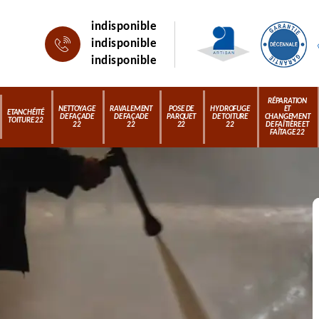
indisponible
indisponible
indisponible
RÉPARATION
NETTOYAGE
RAVALEMENT
POSE DE
HYDROFUGE
ET
ETANCHÉITÉ
DE FAÇADE
DE FAÇADE
PARQUET
DE TOITURE
CHANGEMENT
TOITURE 22
22
22
22
22
DE FAÎTIÈRE ET
FAÎTAGE 22