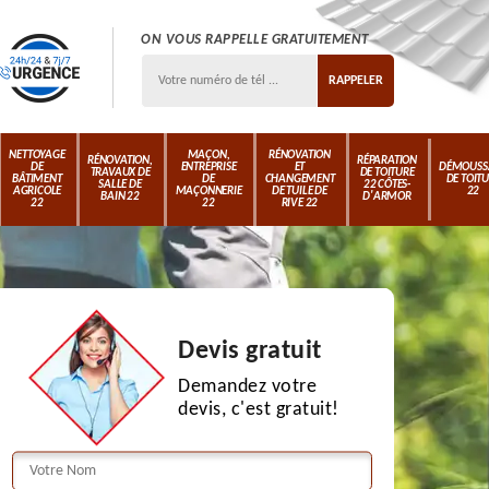
ON VOUS RAPPELLE GRATUITEMENT
NETTOYAGE
MAÇON,
RÉNOVATION
RÉNOVATION,
RÉPARATION
DE
ENTREPRISE
ET
DÉMOUSS
TRAVAUX DE
DE TOITURE
BÂTIMENT
DE
CHANGEMENT
DE TOIT
SALLE DE
22 CÔTES-
AGRICOLE
MAÇONNERIE
DE TUILE DE
22
BAIN 22
D'ARMOR
22
22
RIVE 22
Devis gratuit
Demandez votre
devis, c'est gratuit!