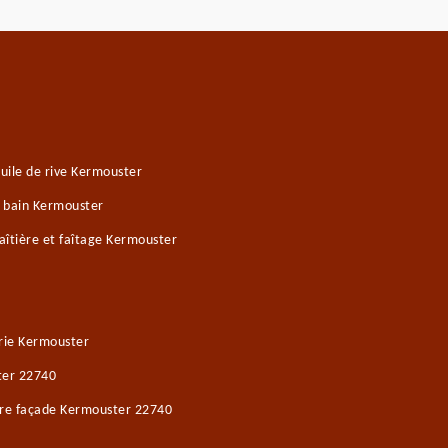
uile de rive Kermouster
e bain Kermouster
îtière et faîtage Kermouster
rie Kermouster
ter 22740
ure façade Kermouster 22740