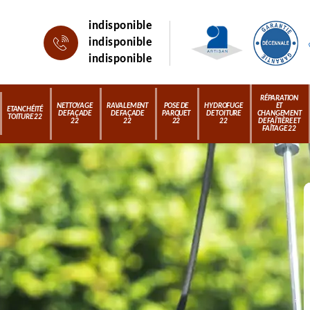
indisponible
indisponible
indisponible
RÉPARATION
NETTOYAGE
RAVALEMENT
POSE DE
HYDROFUGE
ET
ETANCHÉITÉ
DE FAÇADE
DE FAÇADE
PARQUET
DE TOITURE
CHANGEMENT
TOITURE 22
22
22
22
22
DE FAÎTIÈRE ET
FAÎTAGE 22