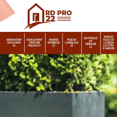
POSE DE
NETTOYAGE
RÉNOVATION
RAVALEMENT
PEINTRE
POSE DE
PLACO ET
DE
DE MAISON
PEINTURE
INTÉRIEUR
CARRELAGE
CLOISON
TERRASSE
22
FAÇADE 22
22
22
22 CÔTES-
22
D'ARMOR