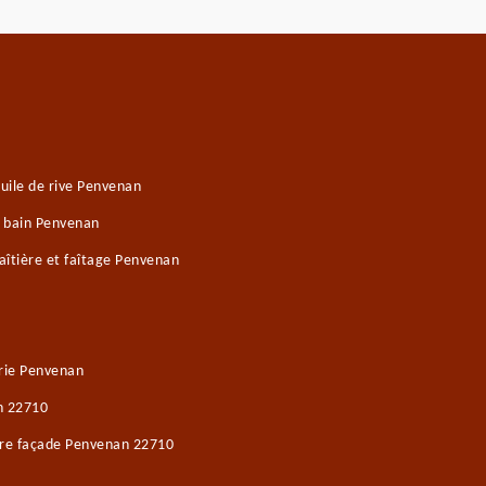
uile de rive Penvenan
e bain Penvenan
îtière et faîtage Penvenan
rie Penvenan
n 22710
ure façade Penvenan 22710