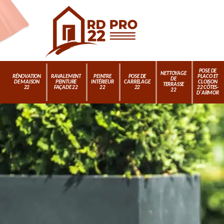
POSE DE
NETTOYAGE
RÉNOVATION
RAVALEMENT
PEINTRE
POSE DE
PLACO ET
DE
DE MAISON
PEINTURE
INTÉRIEUR
CARRELAGE
CLOISON
TERRASSE
22
FAÇADE 22
22
22
22 CÔTES-
22
D'ARMOR