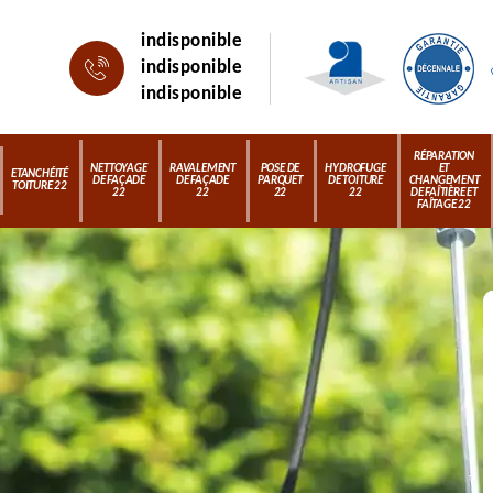
indisponible
indisponible
indisponible
RÉPARATION
NETTOYAGE
RAVALEMENT
POSE DE
HYDROFUGE
ET
ETANCHÉITÉ
DE FAÇADE
DE FAÇADE
PARQUET
DE TOITURE
CHANGEMENT
TOITURE 22
22
22
22
22
DE FAÎTIÈRE ET
FAÎTAGE 22