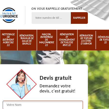
ON VOUS RAPPELLE GRATUITEMENT
NETTOYAGE
MAÇON,
RÉNOVATION
RÉNOVATION,
RÉPARATION
DE
ENTREPRISE
ET
DÉMOUSS
TRAVAUX DE
DE TOITURE
BÂTIMENT
DE
CHANGEMENT
DE TOIT
SALLE DE
22 CÔTES-
AGRICOLE
MAÇONNERIE
DE TUILE DE
22
BAIN 22
D'ARMOR
22
22
RIVE 22
Devis gratuit
Demandez votre
devis, c'est gratuit!