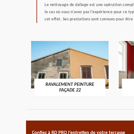
Le nettoyage de dallage est une opération compliq
le cas où vous n’avez pas l’expérience pour ce typ
cet effet. Ses prestations sont connues pour être
RAVALEMENT PEINTURE
ON 22
FAÇADE 22
Confiez à RD PRO l’entretien de votre terrasse