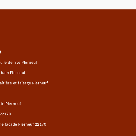
f
ile de rive Plerneuf
 bain Plerneuf
îtière et faîtage Plerneuf
ie Plerneuf
 22170
re façade Plerneuf 22170