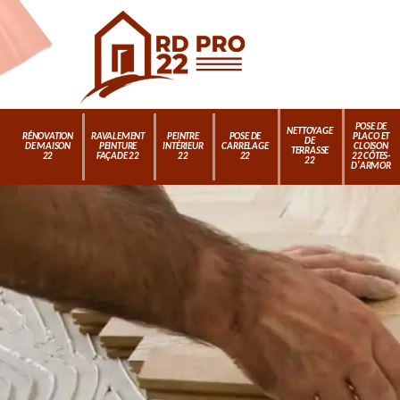
POSE DE
NETTOYAGE
RÉNOVATION
RAVALEMENT
PEINTRE
POSE DE
PLACO ET
DE
DE MAISON
PEINTURE
INTÉRIEUR
CARRELAGE
CLOISON
TERRASSE
22
FAÇADE 22
22
22
22 CÔTES-
22
D'ARMOR