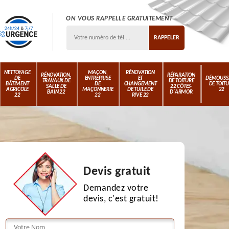
ON VOUS RAPPELLE GRATUITEMENT
NETTOYAGE
MAÇON,
RÉNOVATION
RÉNOVATION,
RÉPARATION
DE
ENTREPRISE
ET
DÉMOUSS
TRAVAUX DE
DE TOITURE
BÂTIMENT
DE
CHANGEMENT
DE TOIT
SALLE DE
22 CÔTES-
AGRICOLE
MAÇONNERIE
DE TUILE DE
22
BAIN 22
D'ARMOR
22
22
RIVE 22
Devis gratuit
Demandez votre
devis, c'est gratuit!