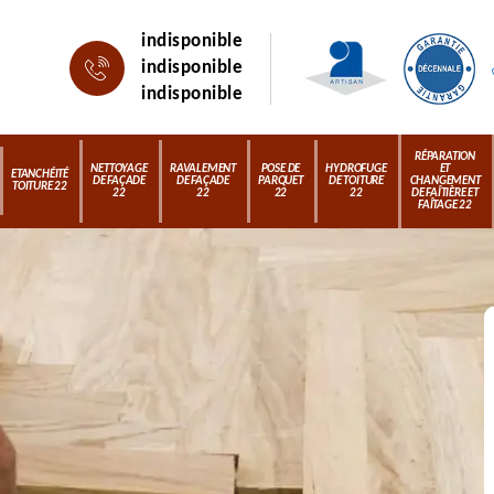
indisponible
indisponible
indisponible
RÉPARATION
NETTOYAGE
RAVALEMENT
POSE DE
HYDROFUGE
ET
ETANCHÉITÉ
DE FAÇADE
DE FAÇADE
PARQUET
DE TOITURE
CHANGEMENT
TOITURE 22
22
22
22
22
DE FAÎTIÈRE ET
FAÎTAGE 22